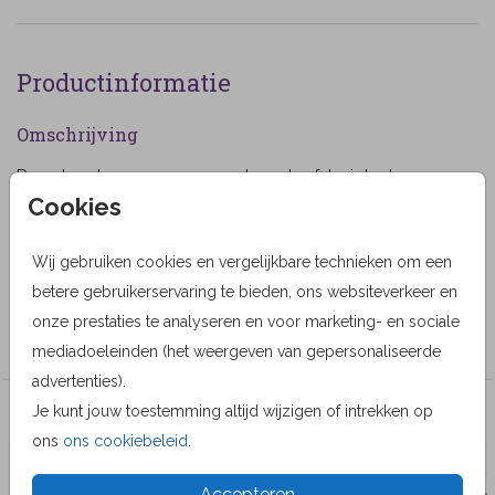
Productinformatie
Omschrijving
Rouwkaart voor een man met een herfst winter bos en
Cookies
ruimte voor het plaatsen van een eigen foto.
Designer
Wij gebruiken cookies en vergelijkbare technieken om een
Alma Langerak
betere gebruikerservaring te bieden, ons websiteverkeer en
onze prestaties te analyseren en voor marketing- en sociale
Collectie
mediadoeleinden (het weergeven van gepersonaliseerde
advertenties).
Je kunt jouw toestemming altijd wijzigen of intrekken op
Veel gekozen producten
ons
ons cookiebeleid
.
Accepteren