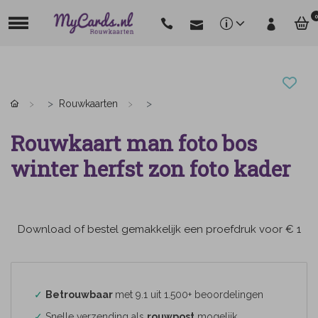
0
Rouwkaarten
Rouwkaart man foto bos
winter herfst zon foto kader
Download of bestel gemakkelijk een proefdruk voor € 1
✓
Betrouwbaar
met 9.1 uit 1.500+ beoordelingen
✓
Snelle verzending als
rouwpost
mogelijk