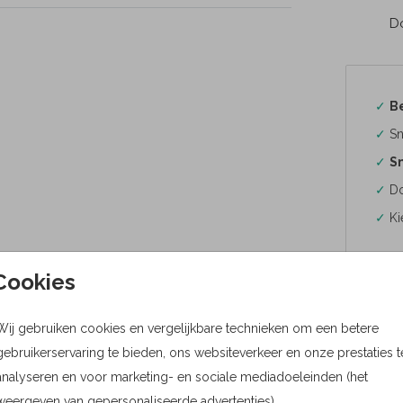
Do
✓
B
✓
Sn
✓
Sn
✓
Do
✓
Ki
Cookies
Wij gebruiken cookies en vergelijkbare technieken om een betere
Formaten
gebruikerservaring te bieden, ons websiteverkeer en onze prestaties t
Bere
analyseren en voor marketing- en sociale mediadoeleinden (het
weergeven van gepersonaliseerde advertenties).