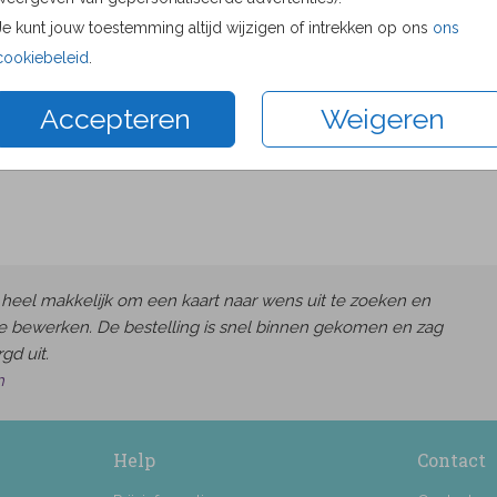
Proefdru
Je kunt jouw toestemming altijd wijzigen of intrekken op ons
ons
11 × 11 c
cookiebeleid
.
13 × 13 c
Accepteren
Weigeren
15 × 15 c
Envelop
heel makkelijk om een kaart naar wens uit te zoeken en
e bewerken. De bestelling is snel binnen gekomen en zag
gd uit.
h
Help
Contact