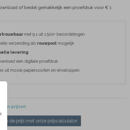
wnload of bestel gemakkelijk een proefdruk voor € 1
etrouwbaar
met 9.1 uit 1.500+ beoordelingen
elle verzending als
rouwpost
mogelijk
elle levering
wnload een digitale proefdruk
es uit mooie papiersoorten en enveloppen
 en prijzen
e
ken de prijs met onze prijscalculator