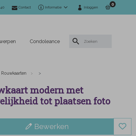
0
140
Contact
Informatie
Inloggen
twerpen
Condoleance
Rouwkaarten
wkaart modern met
lijkheid tot plaatsen foto
Bewerken