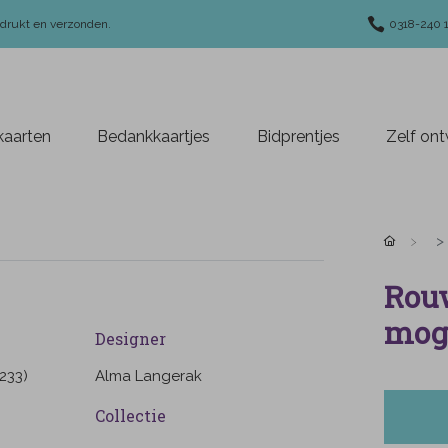
edrukt en verzonden.
0318-240 
aarten
Bedankkaartjes
Bidprentjes
Zelf on
Rou
moge
Designer
233)
Alma Langerak
Collectie