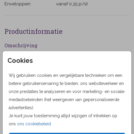
Enveloppen
vanaf 0,35
p/st
Productinformatie
Omschrijving
Rouwkaart met een groen kader met daarop een
Cookies
getekend roodborstje. (1110)
Wij gebruiken cookies en vergelijkbare technieken om een
Designer
betere gebruikerservaring te bieden, ons websiteverkeer en
Alma Langerak
onze prestaties te analyseren en voor marketing- en sociale
Collectie
mediadoeleinden (het weergeven van gepersonaliseerde
advertenties).
Je kunt jouw toestemming altijd wijzigen of intrekken op
Veel gekozen producten
ons
ons cookiebeleid
.