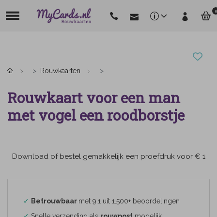
0
Rouwkaarten
Rouwkaart voor een man
met vogel een roodborstje
Download of bestel gemakkelijk een proefdruk voor € 1
✓
Betrouwbaar
met 9.1 uit 1.500+ beoordelingen
✓
Snelle verzending als
rouwpost
mogelijk