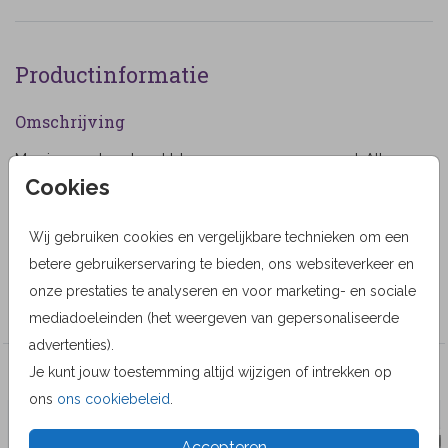
Productinformatie
Omschrijving
Mooie rouwkaart met bloesem en een rouwrand. Alle
Cookies
teksten en kleuren zijn naar keuze aan te passen. (521)
Designer
Wij gebruiken cookies en vergelijkbare technieken om een
MyCards Design
betere gebruikerservaring te bieden, ons websiteverkeer en
onze prestaties te analyseren en voor marketing- en sociale
Collectie
mediadoeleinden (het weergeven van gepersonaliseerde
advertenties).
Je kunt jouw toestemming altijd wijzigen of intrekken op
Veel gekozen producten
ons
ons cookiebeleid
.
Accepteren