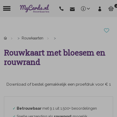
0
Rouwkaarten
Rouwkaart met bloesem en
rouwrand
Download of bestel gemakkelijk een proefdruk voor € 1
✓
Betrouwbaar
met 9.1 uit 1.500+ beoordelingen
✓
Snelle verzending als
rouwpost
mogelijk