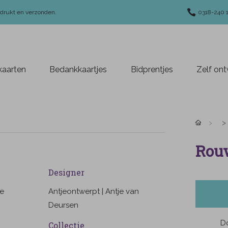
edrukt en verzonden.
0318-240 
aarten
Bedankkaartjes
Bidprentjes
Zelf on
Rou
Designer
ge
Antjeontwerpt | Antje van
Deursen
Do
Collectie