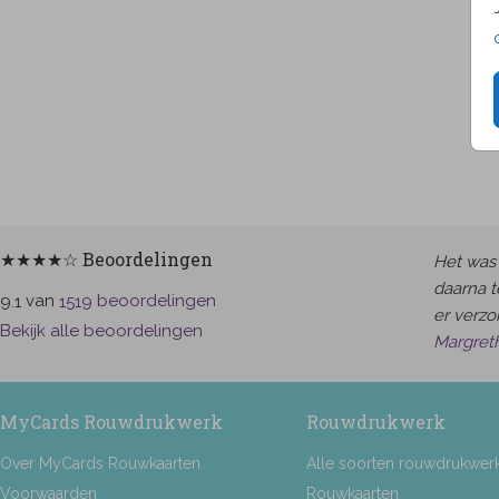
★★★★☆ Beoordelingen
Het was 
daarna t
van
beoordelingen
9.1
1519
er verzor
Bekijk alle beoordelingen
Margret
MyCards Rouwdrukwerk
Rouwdrukwerk
Over MyCards Rouwkaarten
Alle soorten rouwdrukwer
Voorwaarden
Rouwkaarten