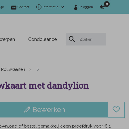
0
140
Contact
Informatie
Inloggen
twerpen
Condoleance
Rouwkaarten
wkaart met dandylion
Bewerken
wnload of bestel gemakkelijk een proefdruk voor € 1