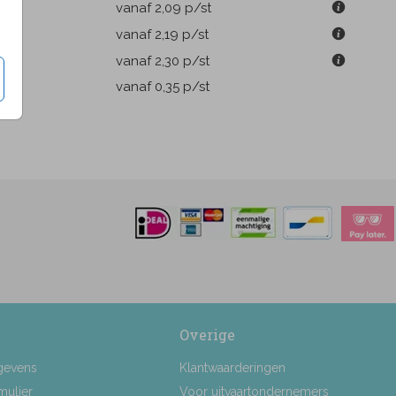
m
vanaf 2,09
p/st
m
vanaf 2,19
p/st
m
vanaf 2,30
p/st
pen
vanaf 0,35
p/st
Overige
gevens
Klantwaarderingen
mulier
Voor uitvaartondernemers