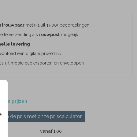
etrouwbaar
met 9.1 uit 1.500+ beoordelingen
elle verzending als
rouwpost
mogelijk
elle levering
wnload een digitale proefdruk
es uit mooie papiersoorten en enveloppen
 en prijzen
e
ken de prijs met onze prijscalculator
k
vanaf 1,00