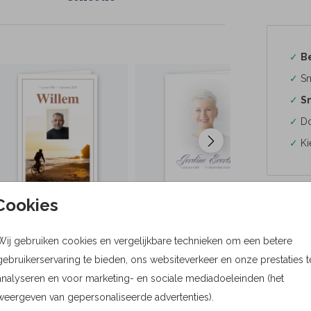
✓
B
✓
Sn
✓
Sn
✓
Do
✓
Ki
Cookies
Formaten
Wij gebruiken cookies en vergelijkbare technieken om een betere
gebruikerservaring te bieden, ons websiteverkeer en onze prestaties t
Bere
analyseren en voor marketing- en sociale mediadoeleinden (het
weergeven van gepersonaliseerde advertenties).
Proefdru