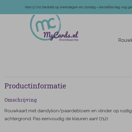
Voor 17:00 besteld op werkdagen en zondag = dezelfde dag nog g
Rouwk
Productinformatie
Omschrijving
Rouwkaart met dandylion/paardebloem en vlinder op rusti
achtergrond. Pas eenvoudig de kleuren aan! (712)