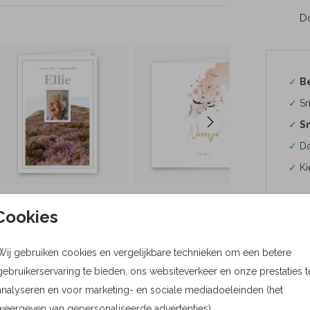
Do
✓
B
✓
Sn
✓
Sn
✓
Do
✓
Ki
Cookies
Wij gebruiken cookies en vergelijkbare technieken om een betere
Formaten
gebruikerservaring te bieden, ons websiteverkeer en onze prestaties t
Bere
analyseren en voor marketing- en sociale mediadoeleinden (het
weergeven van gepersonaliseerde advertenties).