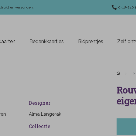
edrukt en verzonden.
0318-240 
aarten
Bedankkaartjes
Bidprentjes
Zelf on
Rouw
eige
Designer
ven
Alma Langerak
Collectie