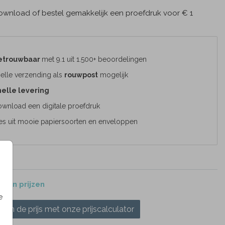
wnload of bestel gemakkelijk een proefdruk voor € 1
etrouwbaar
met 9.1 uit 1.500+ beoordelingen
elle verzending als
rouwpost
mogelijk
elle levering
wnload een digitale proefdruk
es uit mooie papiersoorten en enveloppen
 en prijzen
e
ken de prijs met onze prijscalculator