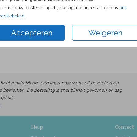
Proefdru
Je kunt jouw toestemming altijd wijzigen of intrekken op ons
ons
11 × 11 c
cookiebeleid
.
13 × 13 c
Accepteren
Weigeren
15 × 15 c
Envelop
heel makkelijk om een kaart naar wens uit te zoeken en
e bewerken. De bestelling is snel binnen gekomen en zag
gd uit.
h
Help
Contact