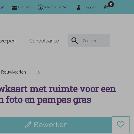
0
140
Contact
Informatie
Inloggen
twerpen
Condoleance
Rouwkaarten
kaart met ruimte voor een
n foto en pampas gras
Bewerken