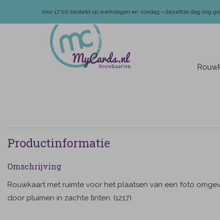
Voor 17:00 besteld op werkdagen en zondag = dezelfde dag nog g
Rouwk
Productinformatie
Omschrijving
Rouwkaart met ruimte voor het plaatsen van een foto omge
door pluimen in zachte tinten. (1217)