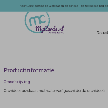
Voor 17:00 besteld op werkdagen en zondag = dezelfde dag nog g
Rouwk
Productinformatie
Omschrijving
Orchidee rouwkaart met waterverf geschilderde orchideeën.