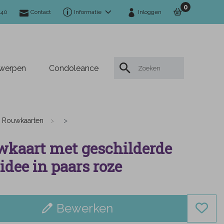
0
140
Contact
Informatie
Inloggen
twerpen
Condoleance
Rouwkaarten
kaart met geschilderde
idee in paars roze
Bewerken