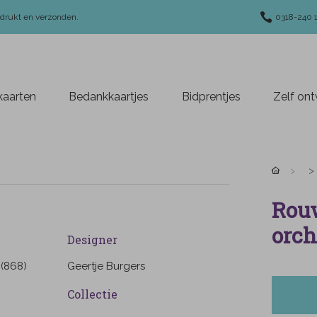
edrukt en verzonden.
0318-240 
aarten
Bedankkaartjes
Bidprentjes
Zelf on
Rouw
orch
Designer
 (868)
Geertje Burgers
Collectie