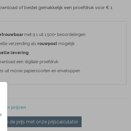
wnload of bestel gemakkelijk een proefdruk voor € 1
etrouwbaar
met 9.1 uit 1.500+ beoordelingen
elle verzending als
rouwpost
mogelijk
elle levering
wnload een digitale proefdruk
es uit mooie papiersoorten en enveloppen
 en prijzen
e
ken de prijs met onze prijscalculator