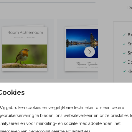
Do
✓
B
✓
Sn
✓
Sn
✓
Do
✓
Ki
Cookies
Wij gebruiken cookies en vergelijkbare technieken om een betere
Formaten
gebruikerservaring te bieden, ons websiteverkeer en onze prestaties t
Bere
analyseren en voor marketing- en sociale mediadoeleinden (het
weergeven van gepersonaliseerde advertenties).