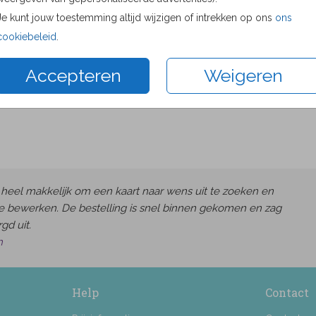
Proefdru
Je kunt jouw toestemming altijd wijzigen of intrekken op ons
ons
11 × 11 c
cookiebeleid
.
13 × 13 c
Accepteren
Weigeren
15 × 15 c
Envelop
heel makkelijk om een kaart naar wens uit te zoeken en
e bewerken. De bestelling is snel binnen gekomen en zag
gd uit.
h
Help
Contact