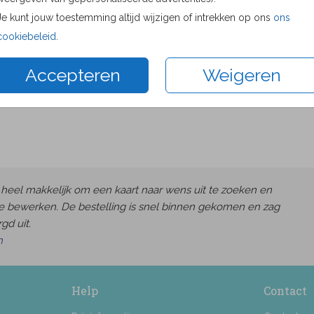
Proefdru
Je kunt jouw toestemming altijd wijzigen of intrekken op ons
ons
11 × 11 c
cookiebeleid
.
13 × 13 c
Accepteren
Weigeren
15 × 15 c
Envelop
heel makkelijk om een kaart naar wens uit te zoeken en
e bewerken. De bestelling is snel binnen gekomen en zag
gd uit.
h
Help
Contact