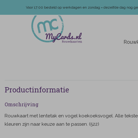
Voor 17:00 besteld op werkdagen en zondag = dezelfde dag nog g
Rouwk
Productinformatie
Omschrijving
Rouwkaart met lentetak en vogel koekoeksvogel. Alle tekst
kleuren zijn naar keuze aan te passen. (522)