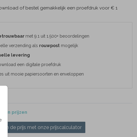
wnload of bestel gemakkelijk een proefdruk voor € 1
etrouwbaar
met 9.1 uit 1.500+ beoordelingen
elle verzending als
rouwpost
mogelijk
elle levering
wnload een digitale proefdruk
es uit mooie papiersoorten en enveloppen
 en prijzen
e
ken de prijs met onze prijscalculator