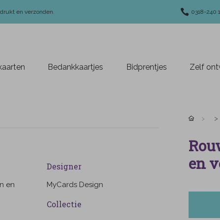
edrukt en verzonden.
0318-240 
aarten
Bedankkaartjes
Bidprentjes
Zelf on
Rouw
en v
Designer
en en
MyCards Design
Collectie