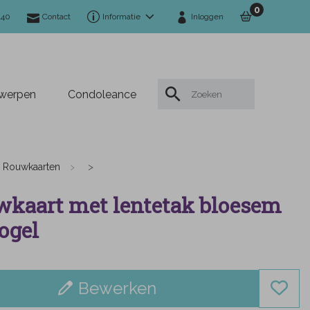
0
140
Contact
Informatie
Inloggen
twerpen
Condoleance
Rouwkaarten
kaart met lentetak bloesem
ogel
Bewerken