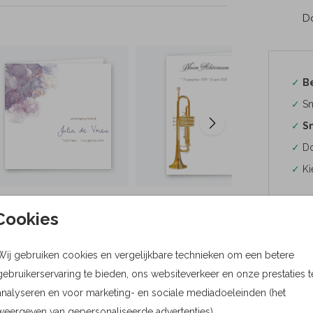
Do
✓
B
✓
Sn
✓
Sn
✓
Do
✓
Ki
Cookies
Wij gebruiken cookies en vergelijkbare technieken om een betere
Formaten
gebruikerservaring te bieden, ons websiteverkeer en onze prestaties t
Bere
analyseren en voor marketing- en sociale mediadoeleinden (het
weergeven van gepersonaliseerde advertenties).