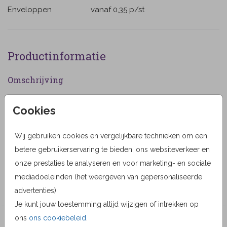
Enveloppen
vanaf 0,35
p/st
Productinformatie
Omschrijving
Rouwkaart met luchtballon in de vorm van een
Cookies
paardenbloem, vliegend boven een heuvel landschap
bergen. (893)
Wij gebruiken cookies en vergelijkbare technieken om een
Designer
betere gebruikerservaring te bieden, ons websiteverkeer en
onze prestaties te analyseren en voor marketing- en sociale
MyCards Design
mediadoeleinden (het weergeven van gepersonaliseerde
Collectie
advertenties).
Je kunt jouw toestemming altijd wijzigen of intrekken op
ons
ons cookiebeleid
.
Veel gekozen producten