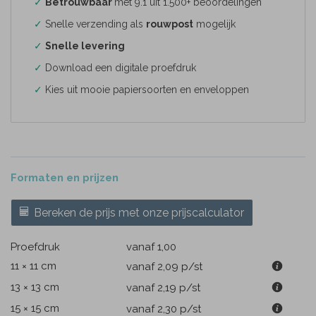
✓
Betrouwbaar
met 9.1 uit 1.500+ beoordelingen
✓
Snelle verzending als
rouwpost
mogelijk
✓
Snelle levering
✓
Download een digitale proefdruk
✓
Kies uit mooie papiersoorten en enveloppen
Formaten en prijzen
Bereken de prijs met onze prijscalculator
Proefdruk
vanaf 1,00
11 × 11 cm
vanaf 2,09
p/st
13 × 13 cm
vanaf 2,19
p/st
15 × 15 cm
vanaf 2,30
p/st