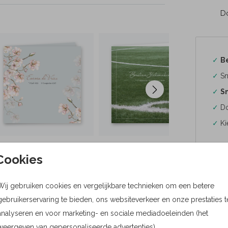
Do
✓
B
✓
Sn
✓
Sn
✓
Do
✓
Ki
Cookies
Wij gebruiken cookies en vergelijkbare technieken om een betere
Formaten
gebruikerservaring te bieden, ons websiteverkeer en onze prestaties t
Bere
analyseren en voor marketing- en sociale mediadoeleinden (het
weergeven van gepersonaliseerde advertenties).