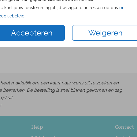
Proefdru
Je kunt jouw toestemming altijd wijzigen of intrekken op ons
ons
11 × 11 c
cookiebeleid
.
13 × 13 c
Accepteren
Weigeren
15 × 15 c
Envelop
heel makkelijk om een kaart naar wens uit te zoeken en
e bewerken. De bestelling is snel binnen gekomen en zag
gd uit.
h
Help
Contact