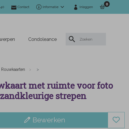
0
140
Contact
Informatie
Inloggen
twerpen
Condoleance
Rouwkaarten
kaart met ruimte voor foto
zandkleurige strepen
Bewerken