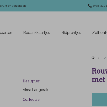
edrukt en verzonden.
0318-240 
aarten
Bedankkaartjes
Bidprentjes
Zelf on
Rouw
met 
Designer
t
Alma Langerak
Collectie