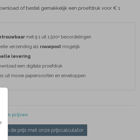
wnload of bestel gemakkelijk een proefdruk voor € 1
etrouwbaar
met 9.1 uit 1.500+ beoordelingen
elle verzending als
rouwpost
mogelijk
elle levering
wnload een digitale proefdruk
es uit mooie papiersoorten en enveloppen
 en prijzen
e
ken de prijs met onze prijscalculator