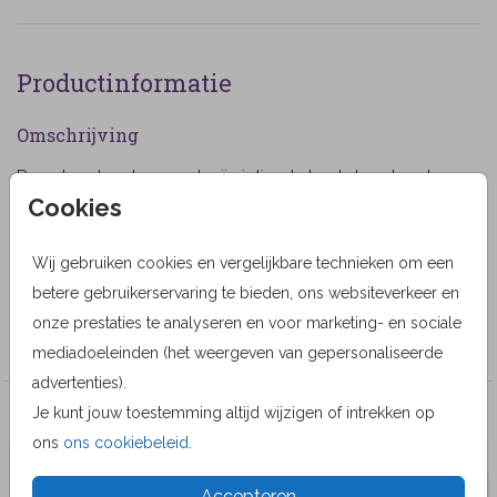
Productinformatie
Omschrijving
Rouwkaart met vergeet mij nietjes Je kunt deze kaart
Cookies
helemaal naar je eigen smaak aanpassen. (824)
Designer
Wij gebruiken cookies en vergelijkbare technieken om een
MyCards Design
betere gebruikerservaring te bieden, ons websiteverkeer en
onze prestaties te analyseren en voor marketing- en sociale
Collectie
mediadoeleinden (het weergeven van gepersonaliseerde
advertenties).
Je kunt jouw toestemming altijd wijzigen of intrekken op
Veel gekozen producten
ons
ons cookiebeleid
.
Accepteren