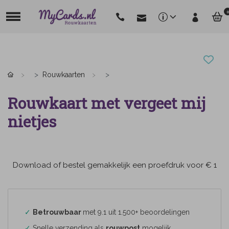
0
Rouwkaarten
Rouwkaart met vergeet mij
nietjes
Download of bestel gemakkelijk een proefdruk voor € 1
✓
Betrouwbaar
met 9.1 uit 1.500+ beoordelingen
✓
Snelle verzending als
rouwpost
mogelijk