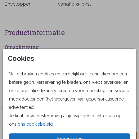
Enveloppen
vanaf 0,35
p/st
Productinformatie
Omschrijving
Cookies
Rouwkaart met een getekende roodborst erop. (1117)
Designer
Wij gebruiken cookies en vergelijkbare technieken om een
Alma Langerak
betere gebruikerservaring te bieden, ons websiteverkeer en
onze prestaties te analyseren en voor marketing- en sociale
Collectie
mediadoeleinden (het weergeven van gepersonaliseerde
advertenties).
Je kunt jouw toestemming altijd wijzigen of intrekken op
Veel gekozen producten
ons
ons cookiebeleid
.