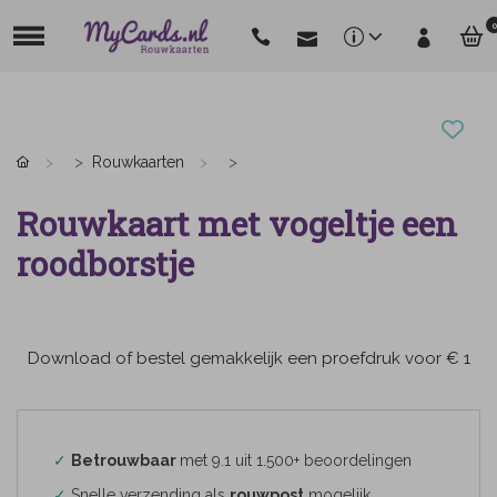
0
Rouwkaarten
Rouwkaart met vogeltje een
roodborstje
Download of bestel gemakkelijk een proefdruk voor € 1
✓
Betrouwbaar
met 9.1 uit 1.500+ beoordelingen
✓
Snelle verzending als
rouwpost
mogelijk