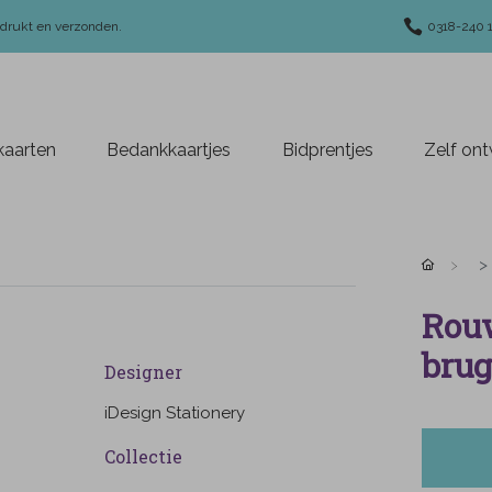
edrukt en verzonden.
0318-240 
aarten
Bedankkaartjes
Bidprentjes
Zelf on
Rouw
brug
Designer
iDesign Stationery
Collectie