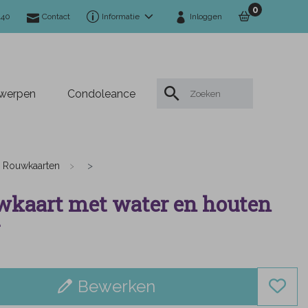
0
140
Contact
Informatie
Inloggen
twerpen
Condoleance
Rouwkaarten
kaart met water en houten
Bewerken