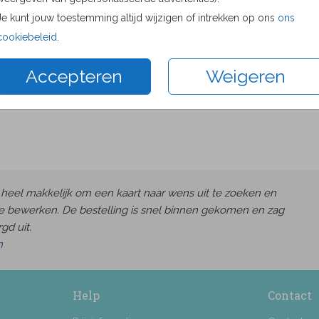
Proefdru
Je kunt jouw toestemming altijd wijzigen of intrekken op ons
ons
11 × 11 c
cookiebeleid
.
13 × 13 c
Accepteren
Weigeren
15 × 15 c
Envelop
heel makkelijk om een kaart naar wens uit te zoeken en
e bewerken. De bestelling is snel binnen gekomen en zag
gd uit.
h
Help
Contact