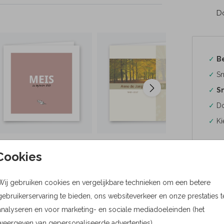
Do
✓
B
✓
Sn
✓
Sn
✓
Do
✓
Ki
Cookies
Wij gebruiken cookies en vergelijkbare technieken om een betere
Formaten
gebruikerservaring te bieden, ons websiteverkeer en onze prestaties t
Bere
analyseren en voor marketing- en sociale mediadoeleinden (het
weergeven van gepersonaliseerde advertenties).