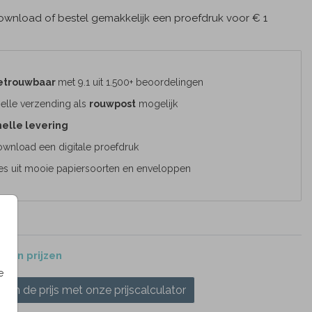
wnload of bestel gemakkelijk een proefdruk voor € 1
etrouwbaar
met 9.1 uit 1.500+ beoordelingen
elle verzending als
rouwpost
mogelijk
elle levering
wnload een digitale proefdruk
es uit mooie papiersoorten en enveloppen
 en prijzen
e
ken de prijs met onze prijscalculator