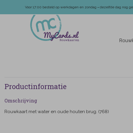
Voor 17:00 besteld op werkdagen en zondag = dezelfde dag nog g
Rouwk
Productinformatie
Omschrijving
Rouwkaart met water en oude houten brug. (768)