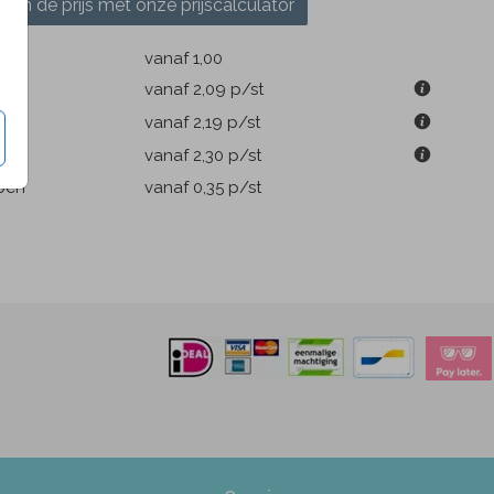
ken de prijs met onze prijscalculator
k
vanaf 1,00
m
vanaf 2,09
p/st
m
vanaf 2,19
p/st
m
vanaf 2,30
p/st
pen
vanaf 0,35
p/st