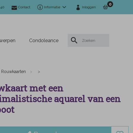
0
140
Contact
Informatie
Inloggen
twerpen
Condoleance
Rouwkaarten
wkaart met een
malistische aquarel van een
boot