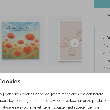
Do
✓
B
✓
Sn
✓
Sn
✓
Do
✓
Ki
Cookies
Wij gebruiken cookies en vergelijkbare technieken om een betere
Formaten
gebruikerservaring te bieden, ons websiteverkeer en onze prestaties t
analyseren en voor marketing- en sociale mediadoeleinden (het