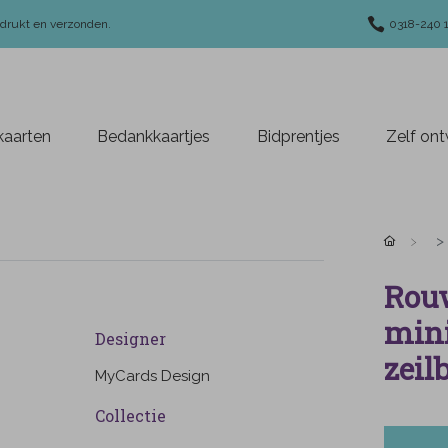
edrukt en verzonden.
0318-240 
aarten
Bedankkaartjes
Bidprentjes
Zelf on
Rou
mini
Designer
zeil
MyCards Design
Collectie