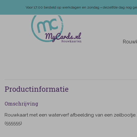
Voor 17:00 besteld op werkdagen en zondag = dezelfde dag nog g
Rouwk
Productinformatie
Omschrijving
Rouwkaart met een waterverf afbeelding van een zeilbootje.
(555555)