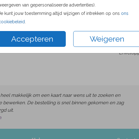
Bere
weergeven van gepersonaliseerde advertenties).
Je kunt jouw toestemming altijd wijzigen of intrekken op ons
ons
Proefdru
cookiebeleid
.
11 × 11 c
13 × 13 c
Accepteren
Weigeren
15 × 15 c
Envelop
heel makkelijk om een kaart naar wens uit te zoeken en
e bewerken. De bestelling is snel binnen gekomen en zag
gd uit.
h