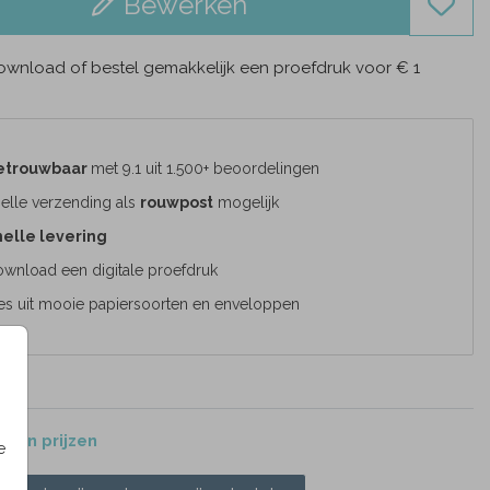
Bewerken
wnload of bestel gemakkelijk een proefdruk voor € 1
etrouwbaar
met 9.1 uit 1.500+ beoordelingen
elle verzending als
rouwpost
mogelijk
elle levering
wnload een digitale proefdruk
es uit mooie papiersoorten en enveloppen
 en prijzen
e