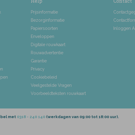
Help
Contact
k
Prijsinformatie
Contactge
Bezorginformatie
Contactfor
Papiersoorten
Inloggen 
Enveloppen
Digitale rouwkaart
Rouwadvertentie
Garantie
en
Privacy
rpen
Cookiebeleid
Veelgestelde Vragen
Voorbeeldteksten rouwkaart
 bel met
0318 - 240 140
(werkdagen van 09:00 tot 18:00 uur).