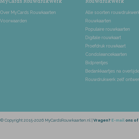
MyCards Rouwdrukwerk
Rouwdrukwerk
Over MyCards Rouwkaarten
Alle soorten rouwdrukwer
Voorwaarden
Rouwkaarten
Populaire rouwkaarten
Digitale rouwkaart
Proefdruk rouwkaart
Condoleancekaarten
Bidprentjes
Bedankkaartjes na overlijd
Rouwdrukwerk zelf ontwe
© Copyright 2015-2026 MyCardsRouwkaarten.nl |
Vragen?
E-mail
ons of