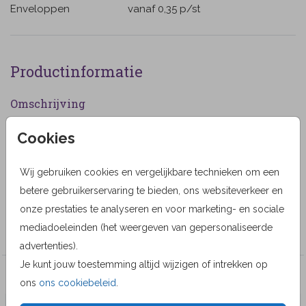
Enveloppen
vanaf 0,35
p/st
Productinformatie
Omschrijving
Een rouwkaart in beige tinten voor een vrouw met
Cookies
ruimte voor het plaatsen van een eigen foto. (999999)
Wij gebruiken cookies en vergelijkbare technieken om een
Designer
betere gebruikerservaring te bieden, ons websiteverkeer en
Alma Langerak
onze prestaties te analyseren en voor marketing- en sociale
Collectie
mediadoeleinden (het weergeven van gepersonaliseerde
advertenties).
Je kunt jouw toestemming altijd wijzigen of intrekken op
Veel gekozen producten
ons
ons cookiebeleid
.