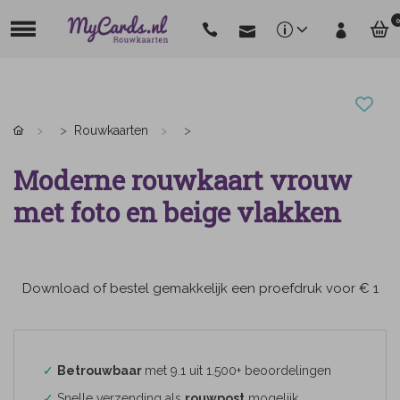
0
Rouwkaarten
Moderne rouwkaart vrouw
met foto en beige vlakken
Download of bestel gemakkelijk een proefdruk voor € 1
✓
Betrouwbaar
met 9.1 uit 1.500+ beoordelingen
✓
Snelle verzending als
rouwpost
mogelijk