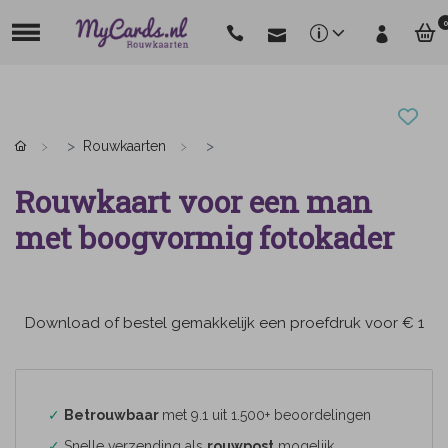
0
Rouwkaarten
Rouwkaart voor een man
met boogvormig fotokader
Download of bestel gemakkelijk een proefdruk voor € 1
✓
Betrouwbaar
met 9.1 uit 1.500+ beoordelingen
✓
Snelle verzending als
rouwpost
mogelijk