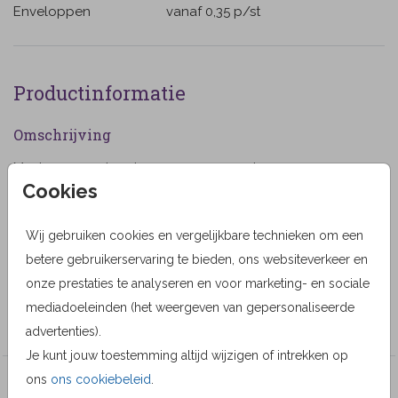
Enveloppen
vanaf 0,35
p/st
Productinformatie
Omschrijving
Moderne rouwkaart voor een man met een
Cookies
boogvormig foto kader voor het plaatsen van een
eigen foto. (1254)
Wij gebruiken cookies en vergelijkbare technieken om een
Designer
betere gebruikerservaring te bieden, ons websiteverkeer en
Alma Langerak
onze prestaties te analyseren en voor marketing- en sociale
mediadoeleinden (het weergeven van gepersonaliseerde
Collectie
advertenties).
Je kunt jouw toestemming altijd wijzigen of intrekken op
ons
ons cookiebeleid
.
Veel gekozen producten