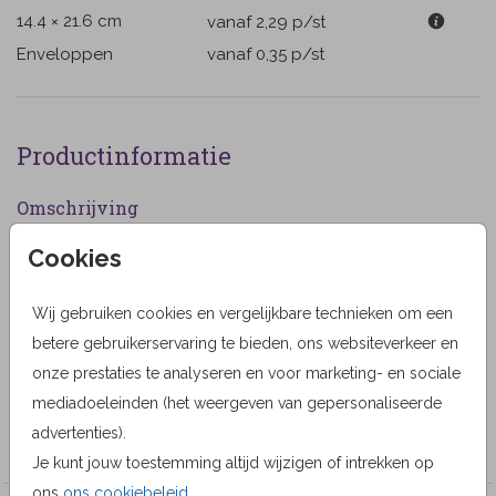
14.4 × 21.6 cm
vanaf 2,29
p/st
Enveloppen
vanaf 0,35
p/st
Productinformatie
Omschrijving
Rouwkaart voor een vrouw met blauwe aquarel
Cookies
bloemen en ruimte voor het plaatsen van een eigen
foto.
Wij gebruiken cookies en vergelijkbare technieken om een
betere gebruikerservaring te bieden, ons websiteverkeer en
Designer
onze prestaties te analyseren en voor marketing- en sociale
Alma Langerak
mediadoeleinden (het weergeven van gepersonaliseerde
advertenties).
Collectie
Je kunt jouw toestemming altijd wijzigen of intrekken op
ons
ons cookiebeleid
.