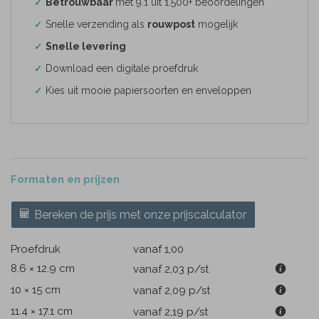
✓
Betrouwbaar
met 9.1 uit 1.500+ beoordelingen
✓
Snelle verzending als
rouwpost
mogelijk
✓
Snelle levering
✓
Download een digitale proefdruk
✓
Kies uit mooie papiersoorten en enveloppen
Formaten en prijzen
Bereken de prijs met onze prijscalculator
Proefdruk
vanaf 1,00
8.6 × 12.9 cm
vanaf 2,03
p/st
10 × 15 cm
vanaf 2,09
p/st
11.4 × 17.1 cm
vanaf 2,19
p/st