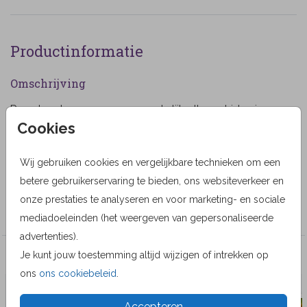
Productinformatie
Omschrijving
Rouwkaart voor een vrouw met stijlvolle orchidee in
Cookies
paars-roze tinten. (474)
Designer
Wij gebruiken cookies en vergelijkbare technieken om een
Geertje Burgers
betere gebruikerservaring te bieden, ons websiteverkeer en
onze prestaties te analyseren en voor marketing- en sociale
Collectie
mediadoeleinden (het weergeven van gepersonaliseerde
advertenties).
Je kunt jouw toestemming altijd wijzigen of intrekken op
Veel gekozen producten
ons
ons cookiebeleid
.
Accepteren