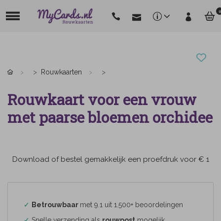
0
Rouwkaarten
Rouwkaart voor een vrouw
met paarse bloemen orchidee
Download of bestel gemakkelijk een proefdruk voor € 1
✓
Betrouwbaar
met 9.1 uit 1.500+ beoordelingen
✓
Snelle verzending als
rouwpost
mogelijk