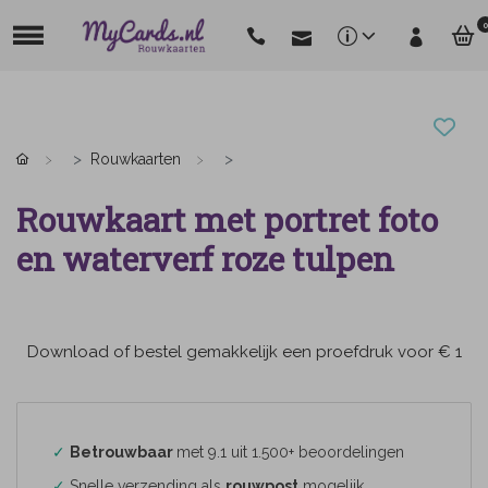
0
Rouwkaarten
Rouwkaart met portret foto
en waterverf roze tulpen
Download of bestel gemakkelijk een proefdruk voor € 1
✓
Betrouwbaar
met 9.1 uit 1.500+ beoordelingen
✓
Snelle verzending als
rouwpost
mogelijk