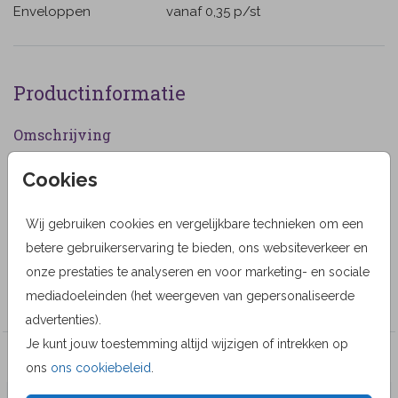
Enveloppen
vanaf 0,35
p/st
Productinformatie
Omschrijving
Rouwkaart met ruimte voor een eigen foto en roze
Cookies
tulpen in watercolor. (1218)
Wij gebruiken cookies en vergelijkbare technieken om een
Designer
betere gebruikerservaring te bieden, ons websiteverkeer en
Alma Langerak
onze prestaties te analyseren en voor marketing- en sociale
Collectie
mediadoeleinden (het weergeven van gepersonaliseerde
advertenties).
Je kunt jouw toestemming altijd wijzigen of intrekken op
Veel gekozen producten
ons
ons cookiebeleid
.