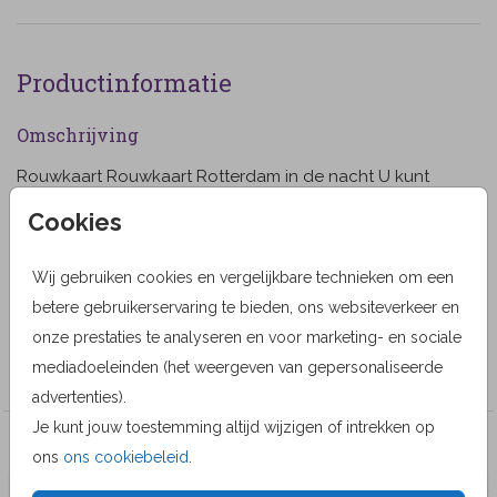
Productinformatie
Omschrijving
Rouwkaart Rouwkaart Rotterdam in de nacht U kunt
de lettertypes aanpassen en ook de foto eventueel
Cookies
vervangen (9999).
Designer
Wij gebruiken cookies en vergelijkbare technieken om een
betere gebruikerservaring te bieden, ons websiteverkeer en
MyCards Design
onze prestaties te analyseren en voor marketing- en sociale
Collectie
mediadoeleinden (het weergeven van gepersonaliseerde
advertenties).
Je kunt jouw toestemming altijd wijzigen of intrekken op
Veel gekozen producten
ons
ons cookiebeleid
.