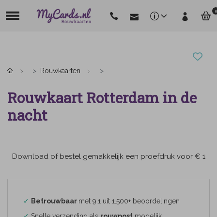
0
Rouwkaarten
Rouwkaart Rotterdam in de
nacht
Download of bestel gemakkelijk een proefdruk voor € 1
✓
Betrouwbaar
met 9.1 uit 1.500+ beoordelingen
✓
Snelle verzending als
rouwpost
mogelijk