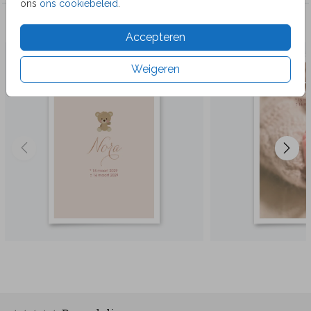
ons
ons cookiebeleid
.
Veel gekozen producten
Accepteren
Weigeren