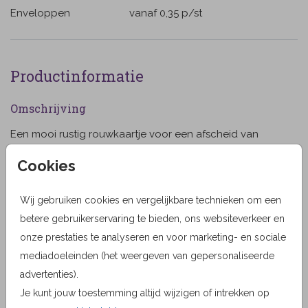
Enveloppen
vanaf 0,35
p/st
Productinformatie
Omschrijving
Een mooi rustig rouwkaartje voor een afscheid van
jullie kindje, de kleuren en teksten van deze kaart kun
Cookies
je aanpassen. Dit rouwkaartje met een illustratie van
een blaadje is zowel geschikt voor een jongen als een
Wij gebruiken cookies en vergelijkbare technieken om een
Toon meer
meisje. Aan de binnenzijde van de kaart kun je
betere gebruikerservaring te bieden, ons websiteverkeer en
eventueel een foto plaatsen. (555555)
Designer
onze prestaties te analyseren en voor marketing- en sociale
JilleJille
mediadoeleinden (het weergeven van gepersonaliseerde
advertenties).
Collectie
Je kunt jouw toestemming altijd wijzigen of intrekken op