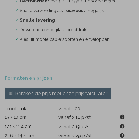
✓
Betrouwbaar
met 9.1 uit 1.500+ beoordelingen
✓
Snelle verzending als
rouwpost
mogelijk
✓
Snelle levering
✓
Download een digitale proefdruk
✓
Kies uit mooie papiersoorten en enveloppen
Formaten en prijzen
Bereken de prijs met onze prijscalculator
Proefdruk
vanaf 1,00
15 × 10 cm
vanaf 2,14
p/st
17.1 × 11.4 cm
vanaf 2,19
p/st
21.6 × 14.4 cm
vanaf 2,29
p/st