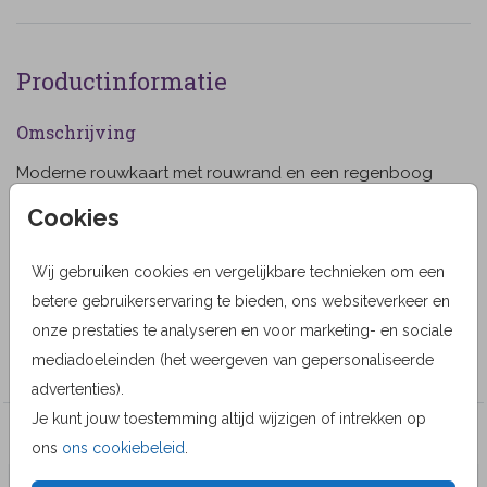
Productinformatie
Omschrijving
Moderne rouwkaart met rouwrand en een regenboog
in de zee. Alle teksten en kleuren zijn naar keuze aan te
Cookies
passen. (9999)
Designer
Wij gebruiken cookies en vergelijkbare technieken om een
betere gebruikerservaring te bieden, ons websiteverkeer en
MyCards Design
onze prestaties te analyseren en voor marketing- en sociale
Collectie
mediadoeleinden (het weergeven van gepersonaliseerde
advertenties).
Je kunt jouw toestemming altijd wijzigen of intrekken op
Veel gekozen producten
ons
ons cookiebeleid
.