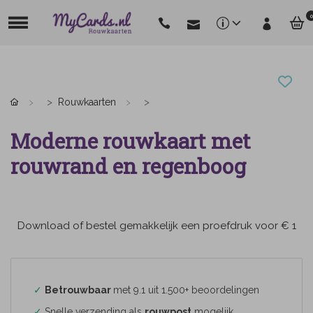
0
Rouwkaarten
Moderne rouwkaart met
rouwrand en regenboog
Download of bestel gemakkelijk een proefdruk voor € 1
✓
Betrouwbaar
met 9.1 uit 1.500+ beoordelingen
✓
Snelle verzending als
rouwpost
mogelijk