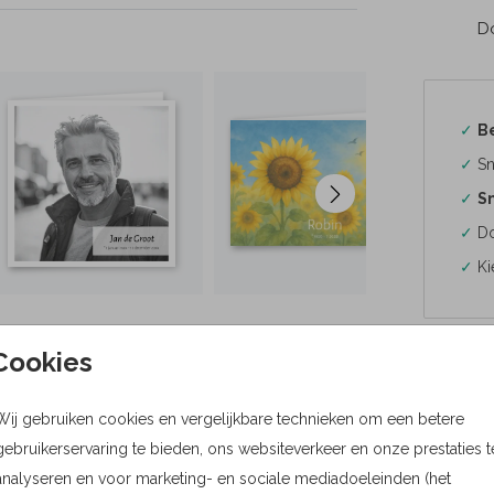
Do
✓
B
✓
Sn
✓
Sn
✓
Do
✓
Ki
Cookies
Formaten
Wij gebruiken cookies en vergelijkbare technieken om een betere
gebruikerservaring te bieden, ons websiteverkeer en onze prestaties t
Bere
analyseren en voor marketing- en sociale mediadoeleinden (het