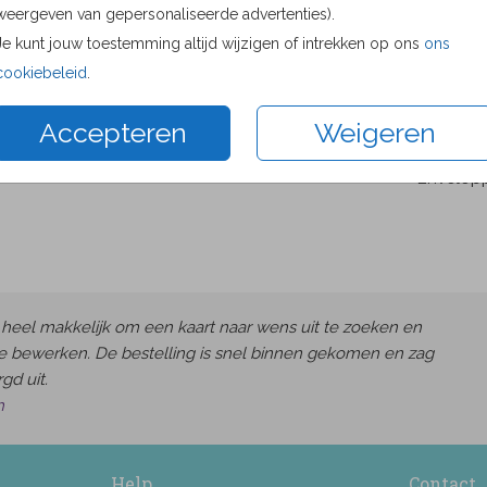
weergeven van gepersonaliseerde advertenties).
Proefdru
Je kunt jouw toestemming altijd wijzigen of intrekken op ons
ons
8.6 × 12.
cookiebeleid
.
10 × 15 c
11.4 × 17.
Accepteren
Weigeren
14.4 × 21
Envelop
heel makkelijk om een kaart naar wens uit te zoeken en
e bewerken. De bestelling is snel binnen gekomen en zag
gd uit.
h
Help
Contact