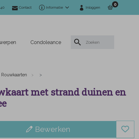
0
140
Contact
Informatie
Inloggen
twerpen
Condoleance
Rouwkaarten
kaart met strand duinen en
ee
Bewerken