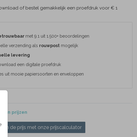
wnload of bestel gemakkelijk een proefdruk voor € 1
etrouwbaar
met 9.1 uit 1.500+ beoordelingen
elle verzending als
rouwpost
mogelijk
elle levering
wnload een digitale proefdruk
es uit mooie papiersoorten en enveloppen
 en prijzen
e
ken de prijs met onze prijscalculator