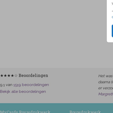
★★★★☆ Beoordelingen
Het was 
daarna t
van
beoordelingen
9.1
1519
er verzor
Bekijk alle beoordelingen
Margret
MyCards Rouwdrukwerk
Rouwdrukwerk