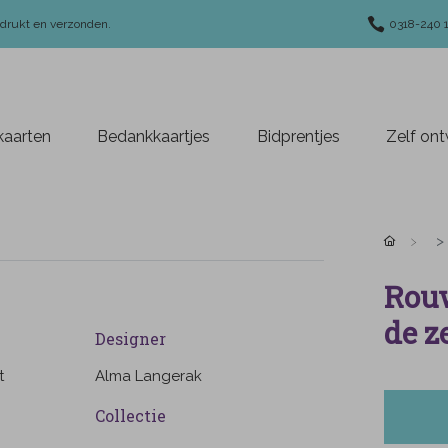
edrukt en verzonden.
0318-240 
aarten
Bedankkaartjes
Bidprentjes
Zelf on
Rouw
de z
Designer
t
Alma Langerak
Collectie