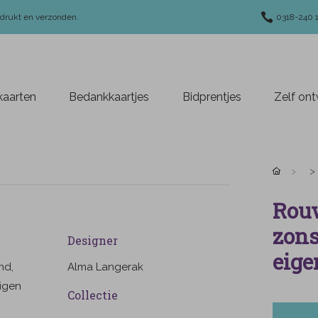
edrukt en verzonden.
0318-240 
aarten
Bedankkaartjes
Bidprentjes
Zelf on
Rouw
zons
Designer
eige
nd,
Alma Langerak
igen
Collectie