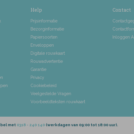
Help
Contact
k
Prijsinformatie
Contactge
Bezorginformatie
Contactfor
Papiersoorten
Inloggen 
Enveloppen
Digitale rouwkaart
Rouwadvertentie
Garantie
en
Privacy
rpen
Cookiebeleid
Veelgestelde Vragen
Voorbeeldteksten rouwkaart
 bel met
0318 - 240 140
(werkdagen van 09:00 tot 18:00 uur).