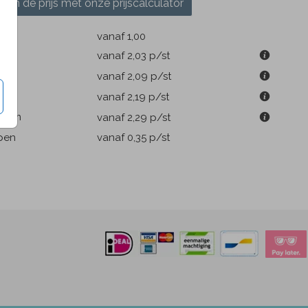
ken de prijs met onze prijscalculator
k
vanaf 1,00
9 cm
vanaf 2,03
p/st
m
vanaf 2,09
p/st
1 cm
vanaf 2,19
p/st
.6 cm
vanaf 2,29
p/st
pen
vanaf 0,35
p/st