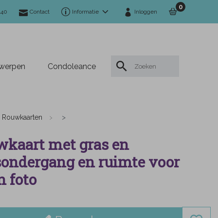
0
140
Contact
Informatie
Inloggen
twerpen
Condoleance
Rouwkaarten
kaart met gras en
ondergang en ruimte voor
n foto