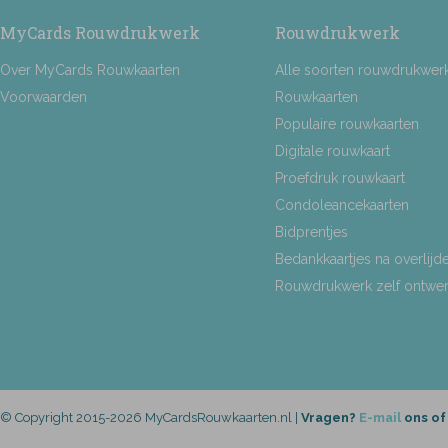
MyCards Rouwdrukwerk
Rouwdrukwerk
Over MyCards Rouwkaarten
Alle soorten rouwdrukwer
Voorwaarden
Rouwkaarten
Populaire rouwkaarten
Digitale rouwkaart
Proefdruk rouwkaart
Condoleancekaarten
Bidprentjes
Bedankkaartjes na overlijd
Rouwdrukwerk zelf ontwe
© Copyright 2015-2026 MyCardsRouwkaarten.nl |
Vragen?
E-mail
ons of