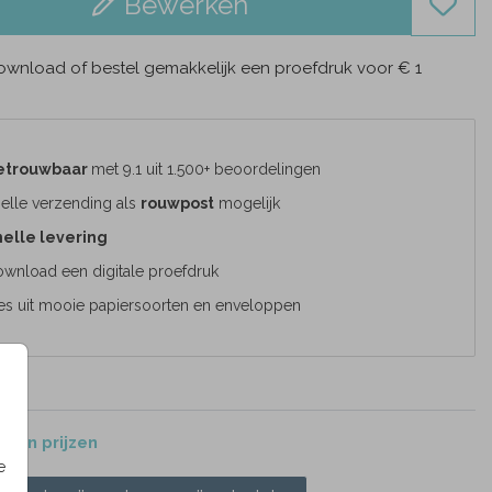
Bewerken
wnload of bestel gemakkelijk een proefdruk voor € 1
etrouwbaar
met 9.1 uit 1.500+ beoordelingen
elle verzending als
rouwpost
mogelijk
elle levering
wnload een digitale proefdruk
es uit mooie papiersoorten en enveloppen
 en prijzen
e