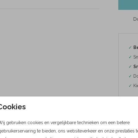
Do
✓
B
✓
Sn
✓
Sn
✓
Do
✓
Ki
Cookies
Wij gebruiken cookies en vergelijkbare technieken om een betere
Formaten
gebruikerservaring te bieden, ons websiteverkeer en onze prestaties t