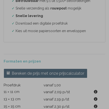
✓
Betrouwbaar
met 9.1 uit 1.500+ beoordelingen
✓
Snelle verzending als
rouwpost
mogelijk
✓
Snelle levering
✓
Download een digitale proefdruk
✓
Kies uit mooie papiersoorten en enveloppen
Formaten en prijzen
Bereken de prijs met onze prijscalculator
Proefdruk
vanaf 1,00
11 × 11 cm
vanaf 2,09
p/st
13 × 13 cm
vanaf 2,19
p/st
15 × 15 cm
vanaf 2,30
p/st