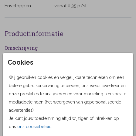
Enveloppen
vanaf 0,35
p/st
Productinformatie
Omschrijving
Rouwkaart voor een vrouw met witte bloemen en
Cookies
aquarel vlinder. (1007)
Wij gebruiken cookies en vergelijkbare technieken om een
Designer
betere gebruikerservaring te bieden, ons websiteverkeer en
Geertje Burgers
onze prestaties te analyseren en voor marketing- en sociale
mediadoeleinden (het weergeven van gepersonaliseerde
Collectie
advertenties).
Je kunt jouw toestemming altijd wijzigen of intrekken op
Veel gekozen producten
ons
ons cookiebeleid
.