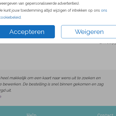
weergeven van gepersonaliseerde advertenties).
Proefdru
Je kunt jouw toestemming altijd wijzigen of intrekken op ons
ons
8.6 × 12.
cookiebeleid
.
10 × 15 c
11.4 × 17.
Accepteren
Weigeren
14.4 × 21
Envelop
heel makkelijk om een kaart naar wens uit te zoeken en
e bewerken. De bestelling is snel binnen gekomen en zag
gd uit.
h
Help
Contact