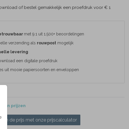
wnload of bestel gemakkelijk een proefdruk voor € 1
etrouwbaar
met 9.1 uit 1.500+ beoordelingen
elle verzending als
rouwpost
mogelijk
elle levering
wnload een digitale proefdruk
es uit mooie papiersoorten en enveloppen
 en prijzen
e
ken de prijs met onze prijscalculator