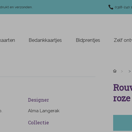
edrukt en verzonden.
0318-240 
aarten
Bedankkaartjes
Bidprentjes
Zelf on
Rouw
roze
Designer
o.
Alma Langerak
Collectie