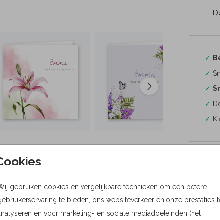
Do
✓
B
✓
Sn
✓
Sn
✓
Do
✓
Ki
Cookies
Formaten
Wij gebruiken cookies en vergelijkbare technieken om een betere
gebruikerservaring te bieden, ons websiteverkeer en onze prestaties t
Bere
analyseren en voor marketing- en sociale mediadoeleinden (het