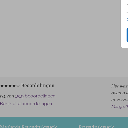
★★★★☆ Beoordelingen
Het was 
daarna t
van
beoordelingen
9.1
1519
er verzor
Bekijk alle beoordelingen
Margret
MyCards Rouwdrukwerk
Rouwdrukwerk