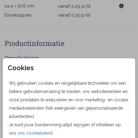
14.4 × 21.6 cm
vanaf 2,29
p/st
Enveloppen
vanaf 0,35
p/st
Productinformatie
Omschrijving
Cookies
Rouwkaart voor een vrouw met illustratie van rode
klaprozen in aquarel. (999999)
Wij gebruiken cookies en vergelijkbare technieken om een
Designer
betere gebruikerservaring te bieden, ons websiteverkeer en
onze prestaties te analyseren en voor marketing- en sociale
Alma Langerak
mediadoeleinden (het weergeven van gepersonaliseerde
Collectie
advertenties).
Je kunt jouw toestemming altijd wijzigen of intrekken op
ons
ons cookiebeleid
.
Veel gekozen producten