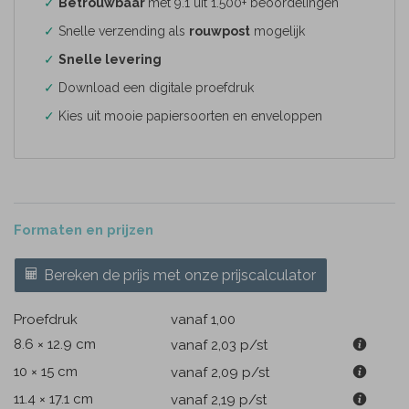
✓
Betrouwbaar
met 9.1 uit 1.500+ beoordelingen
✓
Snelle verzending als
rouwpost
mogelijk
✓
Snelle levering
✓
Download een digitale proefdruk
✓
Kies uit mooie papiersoorten en enveloppen
Formaten en prijzen
Bereken de prijs met onze prijscalculator
Proefdruk
vanaf 1,00
8.6 × 12.9 cm
vanaf 2,03
p/st
10 × 15 cm
vanaf 2,09
p/st
11.4 × 17.1 cm
vanaf 2,19
p/st