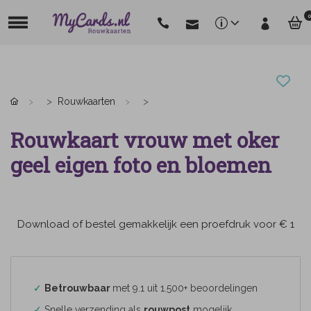
0
Rouwkaarten
Rouwkaart vrouw met oker
geel eigen foto en bloemen
Download of bestel gemakkelijk een proefdruk voor € 1
✓
Betrouwbaar
met 9.1 uit 1.500+ beoordelingen
✓
Snelle verzending als
rouwpost
mogelijk