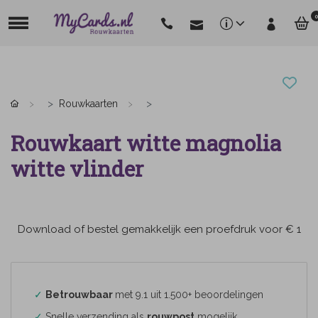
0
Rouwkaarten
Rouwkaart witte magnolia
witte vlinder
Download of bestel gemakkelijk een proefdruk voor € 1
✓
Betrouwbaar
met 9.1 uit 1.500+ beoordelingen
✓
Snelle verzending als
rouwpost
mogelijk