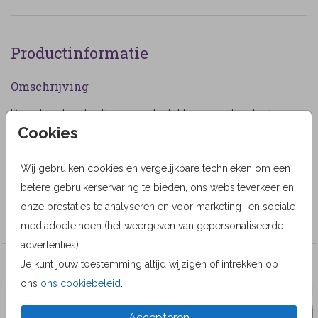
Productinformatie
Omschrijving
Rouwkaart met witte magnolia takken en witte vlinder.
Cookies
(1187)
Designer
Wij gebruiken cookies en vergelijkbare technieken om een
Geertje Burgers
betere gebruikerservaring te bieden, ons websiteverkeer en
onze prestaties te analyseren en voor marketing- en sociale
Collectie
mediadoeleinden (het weergeven van gepersonaliseerde
advertenties).
Je kunt jouw toestemming altijd wijzigen of intrekken op
Veel gekozen producten
ons
ons cookiebeleid
.
Accepteren