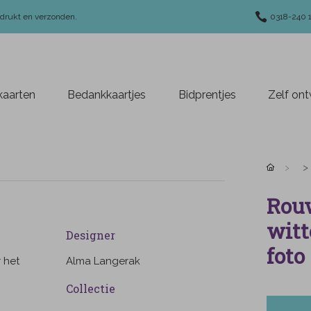
edrukt en verzonden.
0318-240 
aarten
Bedankkaartjes
Bidprentjes
Zelf on
Rouw
witt
Designer
foto
 het
Alma Langerak
Collectie