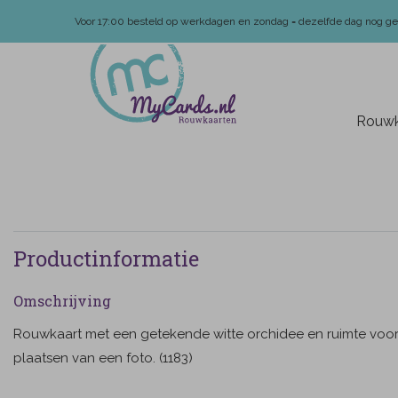
Voor 17:00 besteld op werkdagen en zondag = dezelfde dag nog g
Rouwk
Productinformatie
Omschrijving
Rouwkaart met een getekende witte orchidee en ruimte voor
plaatsen van een foto. (1183)