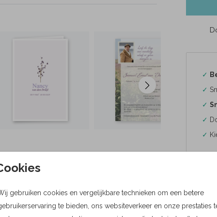
Do
✓
B
✓
Sn
✓
Sn
✓
Do
✓
Ki
Cookies
Wij gebruiken cookies en vergelijkbare technieken om een betere
Formaten
gebruikerservaring te bieden, ons websiteverkeer en onze prestaties t