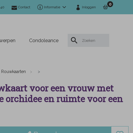
0
140
Contact
Informatie
Inloggen
twerpen
Condoleance
Rouwkaarten
kaart voor een vrouw met
e orchidee en ruimte voor een