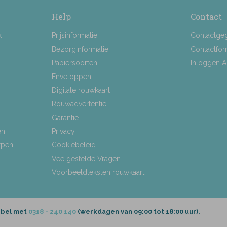
Help
Contact
k
Prijsinformatie
Contactge
Bezorginformatie
Contactfor
Papiersoorten
Inloggen 
Enveloppen
Digitale rouwkaart
Rouwadvertentie
Garantie
en
Privacy
rpen
Cookiebeleid
Veelgestelde Vragen
Voorbeeldteksten rouwkaart
 bel met
0318 - 240 140
(werkdagen van 09:00 tot 18:00 uur).