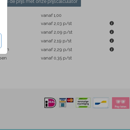
ken de prijs met onze prijscalculator
k
vanaf 1,00
9 cm
vanaf 2,03
p/st
m
vanaf 2,09
p/st
1 cm
vanaf 2,19
p/st
.6 cm
vanaf 2,29
p/st
pen
vanaf 0,35
p/st