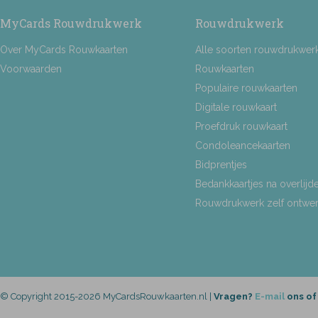
MyCards Rouwdrukwerk
Rouwdrukwerk
Over MyCards Rouwkaarten
Alle soorten rouwdrukwer
Voorwaarden
Rouwkaarten
Populaire rouwkaarten
Digitale rouwkaart
Proefdruk rouwkaart
Condoleancekaarten
Bidprentjes
Bedankkaartjes na overlijd
Rouwdrukwerk zelf ontwe
© Copyright 2015-2026 MyCardsRouwkaarten.nl |
Vragen?
E-mail
ons of