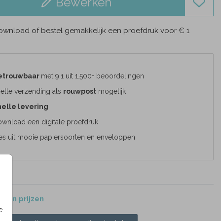
Bewerken
wnload of bestel gemakkelijk een proefdruk voor € 1
etrouwbaar
met 9.1 uit 1.500+ beoordelingen
elle verzending als
rouwpost
mogelijk
elle levering
wnload een digitale proefdruk
es uit mooie papiersoorten en enveloppen
 en prijzen
e