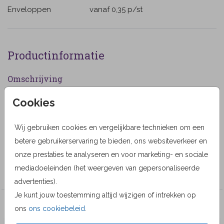
Enveloppen
vanaf 0,35
p/st
Productinformatie
Omschrijving
Rouwkaart met een witte veer op een grijze
Cookies
achtergrond. (555555)
Wij gebruiken cookies en vergelijkbare technieken om een
Designer
betere gebruikerservaring te bieden, ons websiteverkeer en
MyCards Design
onze prestaties te analyseren en voor marketing- en sociale
mediadoeleinden (het weergeven van gepersonaliseerde
Collectie
advertenties).
Je kunt jouw toestemming altijd wijzigen of intrekken op
Veel gekozen producten
ons
ons cookiebeleid
.