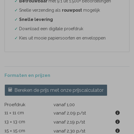
✓
Betrouwbaar
met 9.1 uit 1.500+ beoordelingen
✓
Snelle verzending als
rouwpost
mogelijk
✓
Snelle levering
✓
Download een digitale proefdruk
✓
Kies uit mooie papiersoorten en enveloppen
Formaten en prijzen
Bereken de prijs met onze prijscalculator
Proefdruk
vanaf 1,00
11 × 11 cm
vanaf 2,09
p/st
13 × 13 cm
vanaf 2,19
p/st
15 × 15 cm
vanaf 2,30
p/st