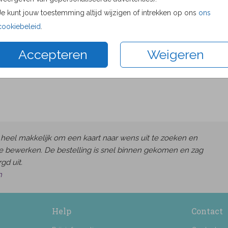
Proefdru
Je kunt jouw toestemming altijd wijzigen of intrekken op ons
ons
11 × 11 c
cookiebeleid
.
13 × 13 c
Accepteren
Weigeren
15 × 15 c
Envelop
heel makkelijk om een kaart naar wens uit te zoeken en
e bewerken. De bestelling is snel binnen gekomen en zag
gd uit.
h
Help
Contact