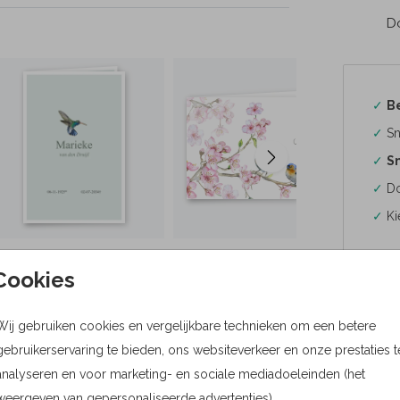
Do
✓
B
✓
Sn
✓
Sn
✓
Do
✓
Ki
Cookies
Wij gebruiken cookies en vergelijkbare technieken om een betere
Formaten
gebruikerservaring te bieden, ons websiteverkeer en onze prestaties t
Bere
analyseren en voor marketing- en sociale mediadoeleinden (het
weergeven van gepersonaliseerde advertenties).