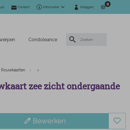
0
140
Contact
Informatie
Inloggen
twerpen
Condoleance
Rouwkaarten
kaart zee zicht ondergaande
Bewerken