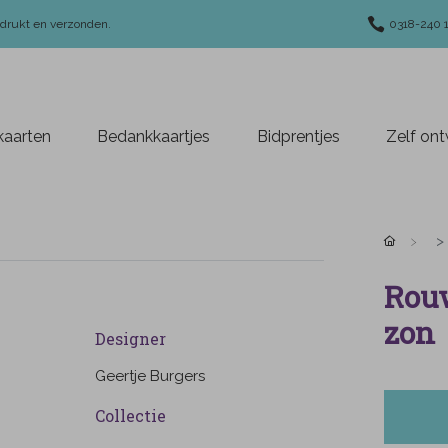
edrukt en verzonden.
0318-240 
aarten
Bedankkaartjes
Bidprentjes
Zelf on
Rouw
zon
Designer
Geertje Burgers
Collectie