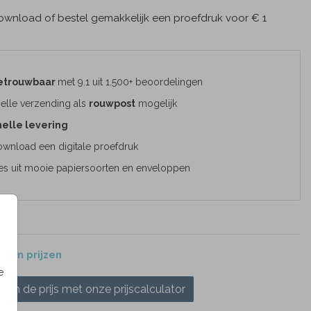
wnload of bestel gemakkelijk een proefdruk voor € 1
etrouwbaar
met 9.1 uit 1.500+ beoordelingen
elle verzending als
rouwpost
mogelijk
elle levering
wnload een digitale proefdruk
es uit mooie papiersoorten en enveloppen
 en prijzen
e
ken de prijs met onze prijscalculator