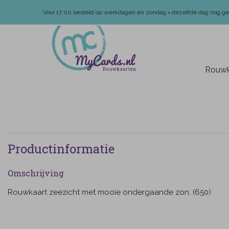
Voor 17:00 besteld op werkdagen en zondag = dezelfde dag nog g
Rouwk
Productinformatie
Omschrijving
Rouwkaart zeezicht met mooie ondergaande zon. (650)