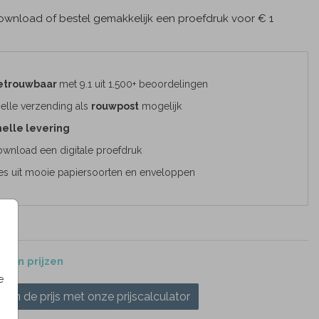
wnload of bestel gemakkelijk een proefdruk voor € 1
etrouwbaar
met 9.1 uit 1.500+ beoordelingen
elle verzending als
rouwpost
mogelijk
elle levering
wnload een digitale proefdruk
es uit mooie papiersoorten en enveloppen
 en prijzen
e
ken de prijs met onze prijscalculator