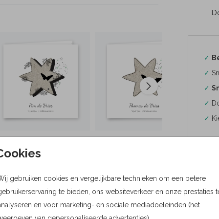
Do
✓
B
✓
Sn
✓
Sn
✓
Do
✓
Ki
Cookies
Wij gebruiken cookies en vergelijkbare technieken om een betere
Formaten
gebruikerservaring te bieden, ons websiteverkeer en onze prestaties t
Bere
analyseren en voor marketing- en sociale mediadoeleinden (het
weergeven van gepersonaliseerde advertenties).