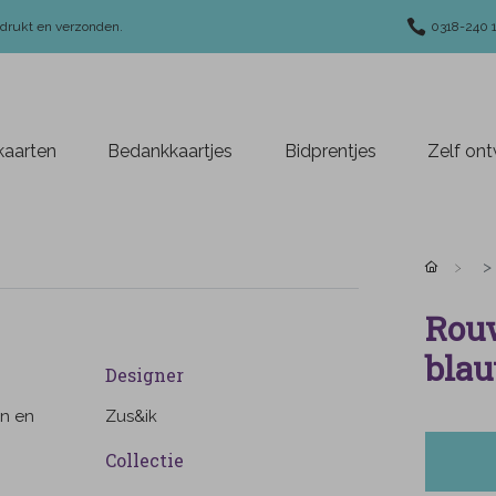
edrukt en verzonden.
0318-240 
aarten
Bedankkaartjes
Bidprentjes
Zelf on
Rouw
blau
Designer
ïn en
Zus&ik
Collectie