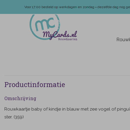
Voor 17:00 besteld op werkdagen en zondag = dezelfde dag nog g
Rouwk
Productinformatie
Omschrijving
Rouwkaartje baby of kindje in blauw met zee vogel of pingu
ster. (359)