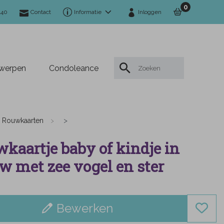
0
140
Contact
Informatie
Inloggen
twerpen
Condoleance
Rouwkaarten
kaartje baby of kindje in
w met zee vogel en ster
Bewerken