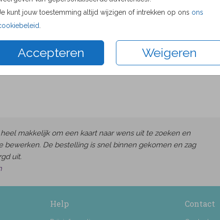
Proefdru
Je kunt jouw toestemming altijd wijzigen of intrekken op ons
ons
11 × 11 c
cookiebeleid
.
13 × 13 c
Accepteren
Weigeren
15 × 15 c
Envelop
heel makkelijk om een kaart naar wens uit te zoeken en
e bewerken. De bestelling is snel binnen gekomen en zag
gd uit.
h
Help
Contact