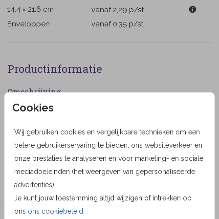
14.4 × 21.6 cm
vanaf 2,29
p/st
Enveloppen
vanaf 0,35
p/st
Productinformatie
Omschrijving
Cookies
Rouwkaart voor een kindje met een tekening van een
slapende baby meisje. (555555)
Wij gebruiken cookies en vergelijkbare technieken om een
Designer
betere gebruikerservaring te bieden, ons websiteverkeer en
onze prestaties te analyseren en voor marketing- en sociale
Alma Langerak
mediadoeleinden (het weergeven van gepersonaliseerde
Collectie
advertenties).
Je kunt jouw toestemming altijd wijzigen of intrekken op
ons
ons cookiebeleid
.
Veel gekozen producten