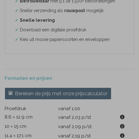
✓
Betrouwbaar
met 9.1 uit 1.500+ beoordelingen
✓
Snelle verzending als
rouwpost
mogelijk
✓
Snelle levering
✓
Download een digitale proefdruk
✓
Kies uit mooie papiersoorten en enveloppen
Formaten en prijzen
Bereken de prijs met onze prijscalculator
Proefdruk
vanaf 1,00
8.6 × 12.9 cm
vanaf 2,03
p/st
10 × 15 cm
vanaf 2,09
p/st
11.4 × 17.1 cm
vanaf 2,19
p/st