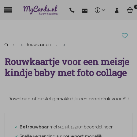
0
Rouwkaarten
Rouwkaartje voor een meisje
kindje baby met foto collage
Download of bestel gemakkelijk een proefdruk voor € 1
✓
Betrouwbaar
met 9.1 uit 1.500+ beoordelingen
✓
Snelle verzending als
rouwpost
mogelijk