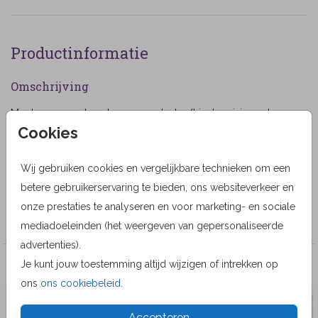
Productinformatie
Omschrijving
Moderne rouwkaart voor een baby/kind meisje met
Cookies
foto collage. (555555)
Designer
Wij gebruiken cookies en vergelijkbare technieken om een
Alma Langerak
betere gebruikerservaring te bieden, ons websiteverkeer en
onze prestaties te analyseren en voor marketing- en sociale
Collectie
mediadoeleinden (het weergeven van gepersonaliseerde
advertenties).
Je kunt jouw toestemming altijd wijzigen of intrekken op
Veel gekozen producten
ons
ons cookiebeleid
.
Accepteren