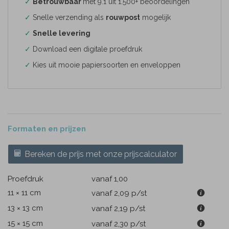
✓
Betrouwbaar
met 9.1 uit 1.500+ beoordelingen
✓
Snelle verzending als
rouwpost
mogelijk
✓
Snelle levering
✓
Download een digitale proefdruk
✓
Kies uit mooie papiersoorten en enveloppen
Formaten en prijzen
Bereken de prijs met onze prijscalculator
Proefdruk
vanaf 1,00
11 × 11 cm
vanaf 2,09
p/st
13 × 13 cm
vanaf 2,19
p/st
15 × 15 cm
vanaf 2,30
p/st