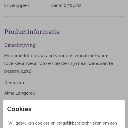
Enveloppen
vanaf 0,35
p/st
Productinformatie
Omschrijving
Moderne foto rouwkaart voor een vrouw met warm
roze kleur. Kleur, foto en teksten zijn naar wens aan te
passen. (1231)
Designer
Alma Langerak
Collectie
Cookies
Wij gebruiken cookies en vergelijkbare technieken om een
Meer in dezelfde stijl