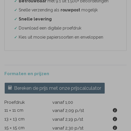
✓
Betrouwbaar
met 9.1 uit 1.500+ beoordelingen
✓
Snelle verzending als
rouwpost
mogelijk
✓
Snelle levering
✓
Download een digitale proefdruk
✓
Kies uit mooie papiersoorten en enveloppen
Formaten en prijzen
Bereken de prijs met onze prijscalculator
Proefdruk
vanaf 1,00
11 × 11 cm
vanaf 2,09
p/st
13 × 13 cm
vanaf 2,19
p/st
15 × 15 cm
vanaf 2,30
p/st