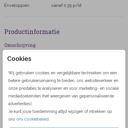
Enveloppen
vanaf 0,35
p/st
Productinformatie
Omschrijving
Rouwkaart voor een vrouw met een foto van een
Cookies
mooie wit roze roos bloem en een smal rouwkader. (25)
Wij gebruiken cookies en vergelijkbare technieken om een
Designer
betere gebruikerservaring te bieden, ons websiteverkeer en
MyCards Design
onze prestaties te analyseren en voor marketing- en sociale
mediadoeleinden (het weergeven van gepersonaliseerde
Collectie
advertenties).
Je kunt jouw toestemming altijd wijzigen of intrekken op
Veel gekozen producten
ons
ons cookiebeleid
.