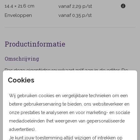
14.4 × 21.6 cm
vanaf 2,29
p/st
Enveloppen
vanaf 0,35
p/st
Productinformatie
Omschrijving
Pas deze eigentijdse rouwkaart zelf aan in de editor. De
bloemen kunnen los van elkaar verschoven worden.
Cookies
Zo ook de teksten, lettertypes en kleuren. (987) Papier
tip: Oud Hollands
Wij gebruiken cookies en vergelijkbare technieken om een
Toon meer
betere gebruikerservaring te bieden, ons websiteverkeer en
onze prestaties te analyseren en voor marketing- en sociale
Designer
mediadoeleinden (het weergeven van gepersonaliseerde
Studio Bitterzoet
advertenties).
Collectie
Je kunt jouw toestemming altijd wijzigen of intrekken op