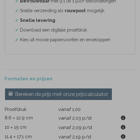
✓
Betrouwbaar
met 9.1 uit 1.500+ beoordelingen
✓
Snelle verzending als
rouwpost
mogelijk
✓
Snelle levering
✓
Download een digitale proefdruk
✓
Kies uit mooie papiersoorten en enveloppen
Formaten en prijzen
Bereken de prijs met onze prijscalculator
Proefdruk
vanaf 1,00
8.6 × 12.9 cm
vanaf 2,03
p/st
10 × 15 cm
vanaf 2,09
p/st
11.4 × 17.1 cm
vanaf 2,19
p/st