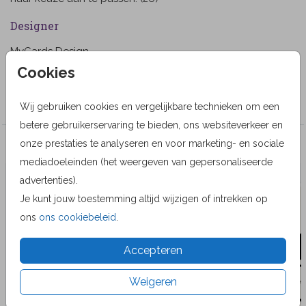
Designer
MyCards Design
Cookies
Collectie
Wenskaarten
Wij gebruiken cookies en vergelijkbare technieken om een
betere gebruikerservaring te bieden, ons websiteverkeer en
onze prestaties te analyseren en voor marketing- en sociale
Veel gekozen producten
mediadoeleinden (het weergeven van gepersonaliseerde
advertenties).
Je kunt jouw toestemming altijd wijzigen of intrekken op
ons
ons cookiebeleid
.
Accepteren
Weigeren