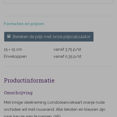
Formaten en prijzen
Bereken de prijs met onze prijscalculator
15 × 15 cm
vanaf 3,75
p/st
Enveloppen
vanaf 0,35
p/st
Productinformatie
Omschrijving
Met innige deelneming condoleancekaart oranje rode
orchidee wit met rouwrand. Alle teksten en kleuren zijn
naar keuze aan te passen. (26)