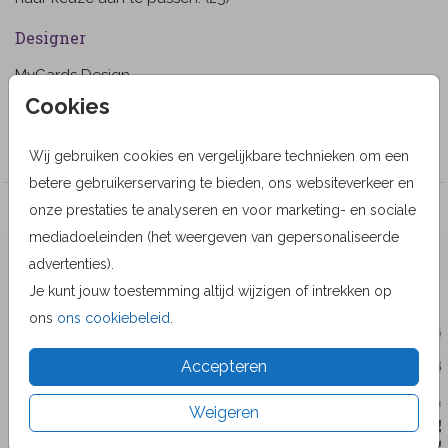
Designer
MyCards Design
Cookies
Collectie
Wenskaarten
Wij gebruiken cookies en vergelijkbare technieken om een
betere gebruikerservaring te bieden, ons websiteverkeer en
onze prestaties te analyseren en voor marketing- en sociale
Veel gekozen producten
mediadoeleinden (het weergeven van gepersonaliseerde
advertenties).
Je kunt jouw toestemming altijd wijzigen of intrekken op
ons
ons cookiebeleid
.
Accepteren
Weigeren