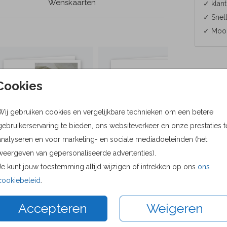
Wenskaarten
✓ klant
✓ Snell
✓ Mooi
Cookies
Formaten
Bere
Wij gebruiken cookies en vergelijkbare technieken om een betere
gebruikerservaring te bieden, ons websiteverkeer en onze prestaties t
15 × 15 c
analyseren en voor marketing- en sociale mediadoeleinden (het
Envelop
weergeven van gepersonaliseerde advertenties).
Je kunt jouw toestemming altijd wijzigen of intrekken op ons
ons
cookiebeleid
.
Accepteren
Weigeren
heel makkelijk om een kaart naar wens uit te zoeken en