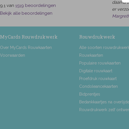
daarna t
van
beoordelingen
9.1
1519
er verzor
Bekijk alle beoordelingen
Margret
MyCards Rouwdrukwerk
Rouwdrukwerk
Over MyCards Rouwkaarten
Alle soorten rouwdrukwer
Voorwaarden
Rouwkaarten
Populaire rouwkaarten
Digitale rouwkaart
Proefdruk rouwkaart
Condoleancekaarten
Bidprentjes
Bedankkaartjes na overlijd
Rouwdrukwerk zelf ontwe