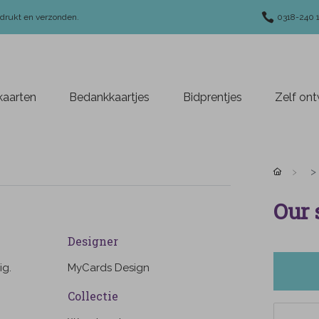
edrukt en verzonden.
0318-240 
aarten
Bedankkaartjes
Bidprentjes
Zelf on
Our 
Designer
ig.
MyCards Design
Collectie