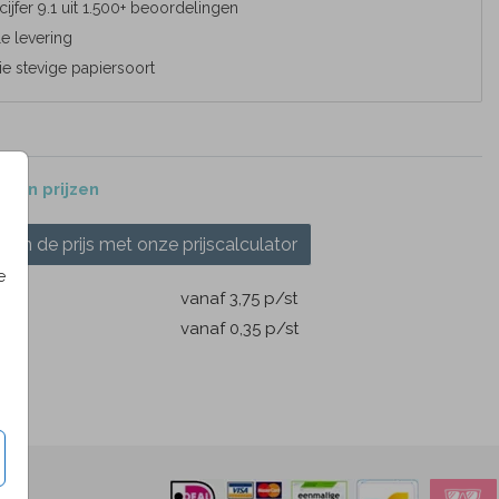
cijfer 9.1 uit 1.500+ beoordelingen
e levering
e stevige papiersoort
 en prijzen
ken de prijs met onze prijscalculator
e
m
vanaf 3,75
p/st
pen
vanaf 0,35
p/st