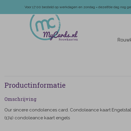
Voor 17:00 besteld op werkdagen en zondag = dezelfde dag nog g
Rouwk
Productinformatie
Omschrijving
Our sincere condolences card. Condoleance kaart Engelstal
(174) condoleance kaart engels