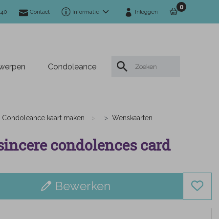
0
140
Contact
Informatie
Inloggen
twerpen
Condoleance
Condoleance kaart maken
Wenskaarten
sincere condolences card
Bewerken