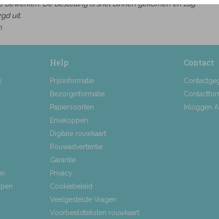
e bewerken. De bestelling is snel binnen gekomen en zag
gd uit.
h
Help
Contact
k
Prijsinformatie
Contactge
Bezorginformatie
Contactfor
Papiersoorten
Inloggen 
Enveloppen
Digitale rouwkaart
Rouwadvertentie
Garantie
en
Privacy
rpen
Cookiebeleid
Veelgestelde Vragen
Voorbeeldteksten rouwkaart