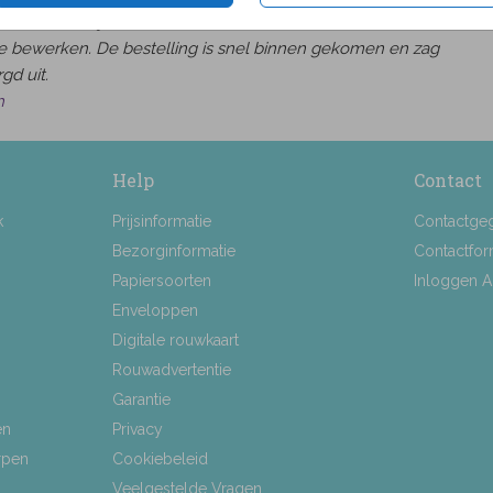
heel makkelijk om een kaart naar wens uit te zoeken en
e bewerken. De bestelling is snel binnen gekomen en zag
gd uit.
h
Help
Contact
k
Prijsinformatie
Contactge
Bezorginformatie
Contactfor
Papiersoorten
Inloggen 
Enveloppen
Digitale rouwkaart
Rouwadvertentie
Garantie
en
Privacy
rpen
Cookiebeleid
Veelgestelde Vragen