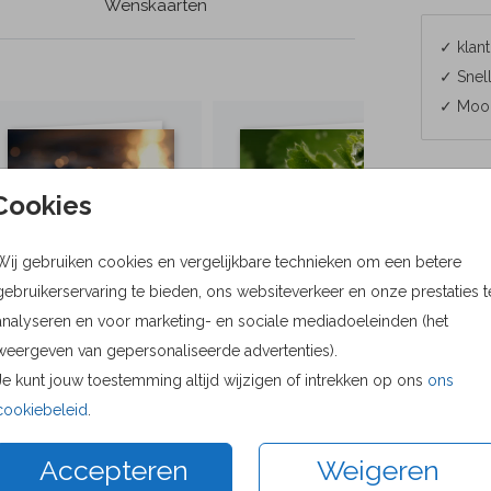
Wenskaarten
✓ klant
✓ Snell
✓ Mooi
Cookies
Formaten
Wij gebruiken cookies en vergelijkbare technieken om een betere
Bere
gebruikerservaring te bieden, ons websiteverkeer en onze prestaties t
analyseren en voor marketing- en sociale mediadoeleinden (het
15 × 15 c
weergeven van gepersonaliseerde advertenties).
Envelop
Je kunt jouw toestemming altijd wijzigen of intrekken op ons
ons
cookiebeleid
.
Accepteren
Weigeren