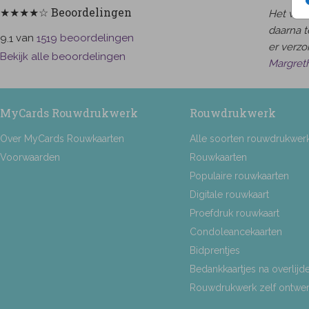
★★★★☆ Beoordelingen
Het was 
daarna t
van
beoordelingen
9.1
1519
er verzor
Bekijk alle beoordelingen
Margret
MyCards Rouwdrukwerk
Rouwdrukwerk
Over MyCards Rouwkaarten
Alle soorten rouwdrukwer
Voorwaarden
Rouwkaarten
Populaire rouwkaarten
Digitale rouwkaart
Proefdruk rouwkaart
Condoleancekaarten
Bidprentjes
Bedankkaartjes na overlijd
Rouwdrukwerk zelf ontwe