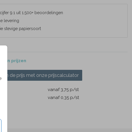
cijfer 9.1 uit 1.500+ beoordelingen
e levering
e stevige papiersoort
 en prijzen
ken de prijs met onze prijscalculator
e
m
vanaf 3,75
p/st
pen
vanaf 0,35
p/st