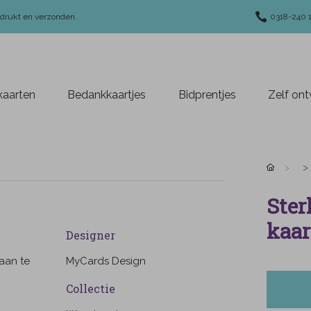
edrukt en verzonden.
0318-240 
aarten
Bedankkaartjes
Bidprentjes
Zelf on
Ster
kaar
Designer
 aan te
MyCards Design
Collectie