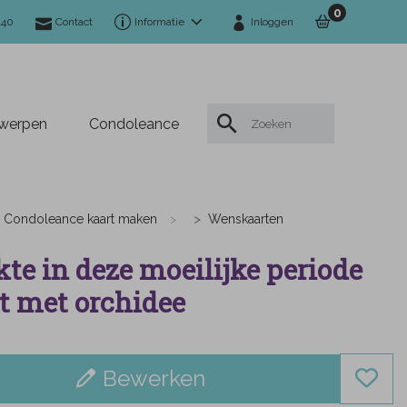
0
140
Contact
Informatie
Inloggen
twerpen
Condoleance
Condoleance kaart maken
Wenskaarten
kte in deze moeilijke periode
t met orchidee
Bewerken