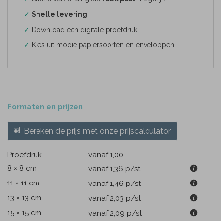
✓
Snelle levering
✓
Download een digitale proefdruk
✓
Kies uit mooie papiersoorten en enveloppen
Formaten en prijzen
Bereken de prijs met onze prijscalculator
Proefdruk
vanaf 1,00
8 × 8 cm
vanaf 1,36
p/st
11 × 11 cm
vanaf 1,46
p/st
13 × 13 cm
vanaf 2,03
p/st
15 × 15 cm
vanaf 2,09
p/st