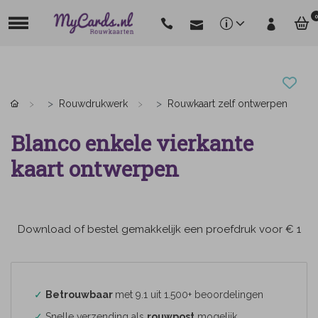
0
Rouwdrukwerk
Rouwkaart zelf ontwerpen
Blanco enkele vierkante
kaart ontwerpen
Download of bestel gemakkelijk een proefdruk voor € 1
✓
Betrouwbaar
met 9.1 uit 1.500+ beoordelingen
✓
Snelle verzending als
rouwpost
mogelijk