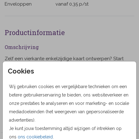
Enveloppen
vanaf 0,35
p/st
Productinformatie
Omschrijving
Zelf een vierkante enkelzijdige kaart ontwerpen? Start
met dit lege ontwerp in onze kaartenmaker of upload
Cookies
hier een eigen ontwerp.
Wij gebruiken cookies en vergelijkbare technieken om een
Designer
betere gebruikerservaring te bieden, ons websiteverkeer en
MyCards Design
onze prestaties te analyseren en voor marketing- en sociale
Collectie
mediadoeleinden (het weergeven van gepersonaliseerde
advertenties).
Rouwkaart zelf ontwerpen
Je kunt jouw toestemming altijd wijzigen of intrekken op
ons
ons cookiebeleid
.