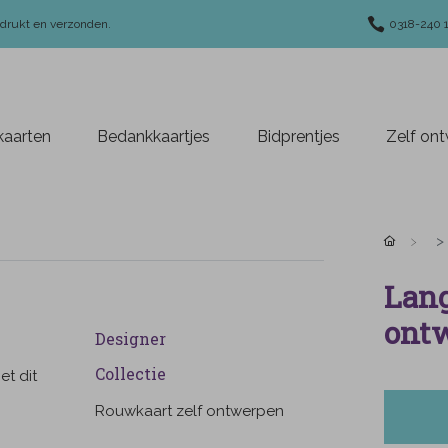
edrukt en verzonden.
0318-240 
aarten
Bedankkaartjes
Bidprentjes
Zelf on
Lang
ont
Designer
Collectie
t dit
n
Rouwkaart zelf ontwerpen