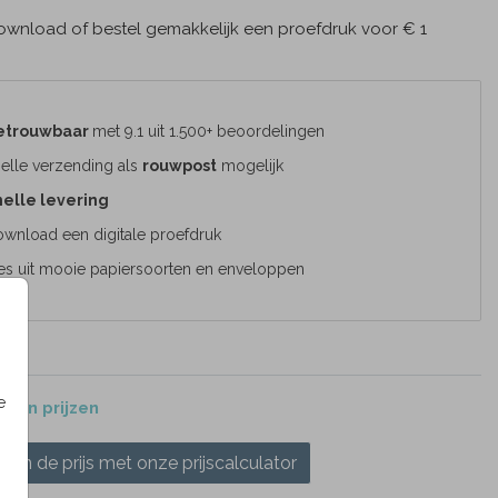
wnload of bestel gemakkelijk een proefdruk voor € 1
etrouwbaar
met 9.1 uit 1.500+ beoordelingen
elle verzending als
rouwpost
mogelijk
elle levering
wnload een digitale proefdruk
es uit mooie papiersoorten en enveloppen
e
 en prijzen
ken de prijs met onze prijscalculator