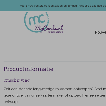
Voor 17:00 besteld op werkdagen en zondag = dezelfde dag nog g
Rouwk
Productinformatie
Omschrijving
Zelf een staande langwerpige rouwkaart ontwerpen? Start me
lege ontwerp in onze kaartenmaker of upload hier een eige
ontwerp.