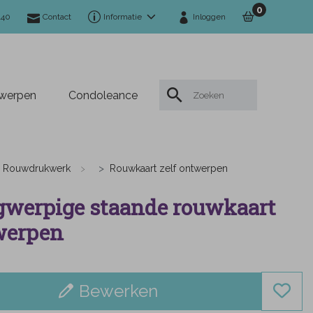
0
140
Contact
Informatie
Inloggen
twerpen
Condoleance
Rouwdrukwerk
Rouwkaart zelf ontwerpen
werpige staande rouwkaart
werpen
Bewerken