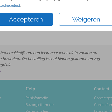
Proefdru
cookiebeleid
.
10 × 21 c
Accepteren
Weigeren
Envelop
heel makkelijk om een kaart naar wens uit te zoeken en
e bewerken. De bestelling is snel binnen gekomen en zag
gd uit.
h
Help
Contact
k
Prijsinformatie
Contactge
Bezorginformatie
Contactfor
Papiersoorten
Inloggen 