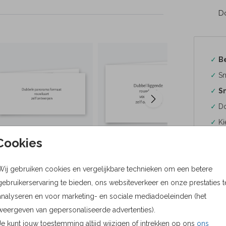
Do
✓
B
✓
Sn
✓
Sn
✓
Do
✓
Ki
Cookies
Wij gebruiken cookies en vergelijkbare technieken om een betere
gebruikerservaring te bieden, ons websiteverkeer en onze prestaties t
Formaten
analyseren en voor marketing- en sociale mediadoeleinden (het
Bere
weergeven van gepersonaliseerde advertenties).
Je kunt jouw toestemming altijd wijzigen of intrekken op ons
ons