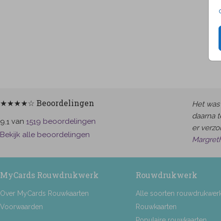
★★★★☆ Beoordelingen
Het was 
daarna t
van
beoordelingen
9.1
1519
er verzor
Bekijk alle beoordelingen
Margret
MyCards Rouwdrukwerk
Rouwdrukwerk
Over MyCards Rouwkaarten
Alle soorten rouwdrukwer
Voorwaarden
Rouwkaarten
Populaire rouwkaarten