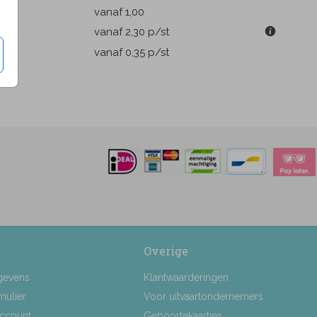
k
vanaf 1,00
m
vanaf 2,30
p/st
pen
vanaf 0,35
p/st
Overige
gevens
Klantwaarderingen
mulier
Voor uitvaartondernemers
Account
Geboortekaartjes