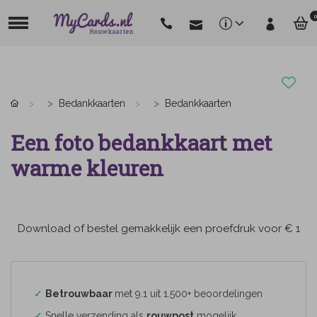
0
Bedankkaarten
Bedankkaarten
Een foto bedankkaart met
warme kleuren
Download of bestel gemakkelijk een proefdruk voor € 1
✓
Betrouwbaar
met 9.1 uit 1.500+ beoordelingen
✓
Snelle verzending als
rouwpost
mogelijk