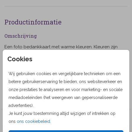
Productinformatie
Omschrijving
Een foto bedankkaart met warme kleuren. Kleuren zijn
naar eigen smaak aan te passen. (1197)
Cookies
Designer
Wij gebruiken cookies en vergelijkbare technieken om een
Alma Langerak
betere gebruikerservaring te bieden, ons websiteverkeer en
Collectie
onze prestaties te analyseren en voor marketing- en sociale
mediadoeleinden (het weergeven van gepersonaliseerde
Bedankkaarten
advertenties).
Je kunt jouw toestemming altijd wijzigen of intrekken op
Veel gekozen producten
ons
ons cookiebeleid
.