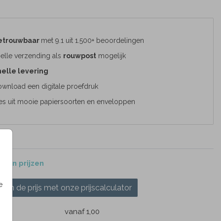
etrouwbaar
met 9.1 uit 1.500+ beoordelingen
elle verzending als
rouwpost
mogelijk
elle levering
wnload een digitale proefdruk
es uit mooie papiersoorten en enveloppen
 en prijzen
e
ken de prijs met onze prijscalculator
k
vanaf 1,00