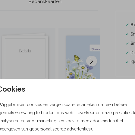
Bedankkaarten
✓
B
✓
Sn
✓
Sn
✓
Do
✓
Ki
Cookies
Formaten
Wij gebruiken cookies en vergelijkbare technieken om een betere
gebruikerservaring te bieden, ons websiteverkeer en onze prestaties t
Bere
analyseren en voor marketing- en sociale mediadoeleinden (het
weergeven van gepersonaliseerde advertenties).
Proefdru