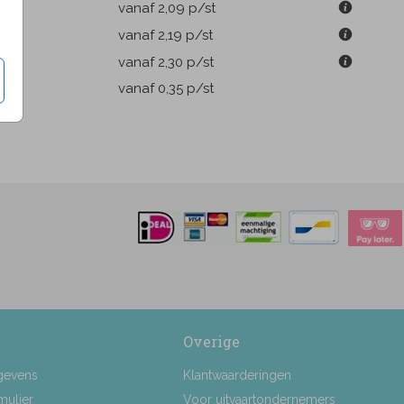
m
vanaf 2,09
p/st
m
vanaf 2,19
p/st
m
vanaf 2,30
p/st
pen
vanaf 0,35
p/st
Overige
gevens
Klantwaarderingen
mulier
Voor uitvaartondernemers