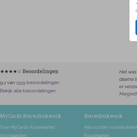
★★★★☆ Beoordelingen
Het was 
daarna t
van
beoordelingen
9.1
1519
er verzor
Bekijk alle beoordelingen
Margret
MyCards Rouwdrukwerk
Rouwdrukwerk
Over MyCards Rouwkaarten
Alle soorten rouwdrukwer
Voorwaarden
Rouwkaarten