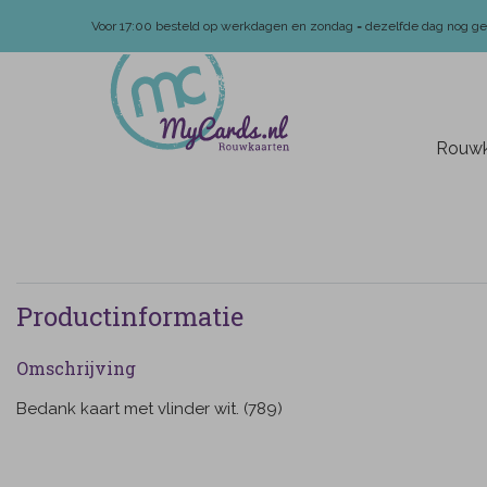
Voor 17:00 besteld op werkdagen en zondag = dezelfde dag nog g
Rouwk
Productinformatie
Omschrijving
Bedank kaart met vlinder wit. (789)