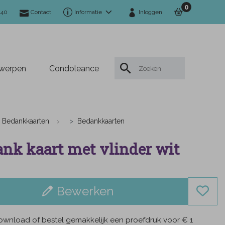
0
140
Contact
Informatie
Inloggen
twerpen
Condoleance
Bedankkaarten
Bedankkaarten
nk kaart met vlinder wit
Bewerken
wnload of bestel gemakkelijk een proefdruk voor € 1