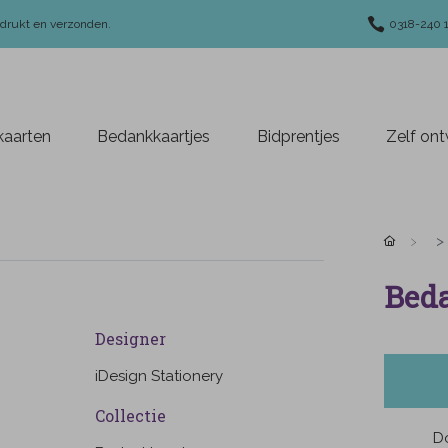
edrukt en verzonden.
0318-240 
aarten
Bedankkaartjes
Bidprentjes
Zelf on
Beda
Designer
iDesign Stationery
Collectie
Do