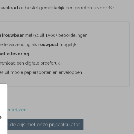
wnload of bestel gemakkelijk een proefdruk voor € 1
etrouwbaar
met 9.1 uit 1.500+ beoordelingen
elle verzending als
rouwpost
mogelijk
elle levering
wnload een digitale proefdruk
es uit mooie papiersoorten en enveloppen
 en prijzen
e
ken de prijs met onze prijscalculator