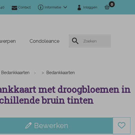
0
140
Contact
Informatie
Inloggen
twerpen
Condoleance
Bedankkaarten
Bedankkaarten
nkkaart met droogbloemen in
chillende bruin tinten
Bewerken