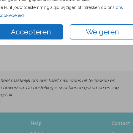
Proefdru
Je kunt jouw toestemming altijd wijzigen of intrekken op ons
ons
15 × 10 c
cookiebeleid
.
17.1 × 11.
Accepteren
Weigeren
21.6 × 14
Envelop
heel makkelijk om een kaart naar wens uit te zoeken en
e bewerken. De bestelling is snel binnen gekomen en zag
gd uit.
h
Help
Contact