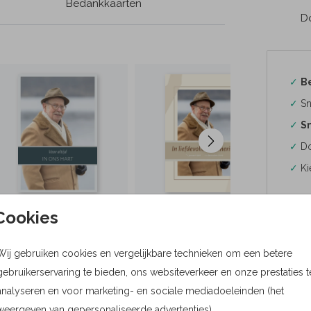
Bedankkaarten
Do
✓
B
✓
Sn
✓
Sn
✓
Do
✓
Ki
Cookies
Wij gebruiken cookies en vergelijkbare technieken om een betere
Formaten
gebruikerservaring te bieden, ons websiteverkeer en onze prestaties t
Bere
analyseren en voor marketing- en sociale mediadoeleinden (het
weergeven van gepersonaliseerde advertenties).