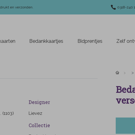
edrukt en verzonden.
0318-240 
aarten
Bedankkaartjes
Bidprentjes
Zelf on
Beda
vers
Designer
 (1103)
Lievez
Collectie