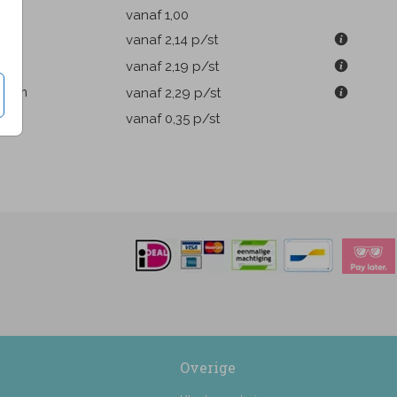
k
vanaf 1,00
m
vanaf 2,14
p/st
4 cm
vanaf 2,19
p/st
.4 cm
vanaf 2,29
p/st
pen
vanaf 0,35
p/st
Overige