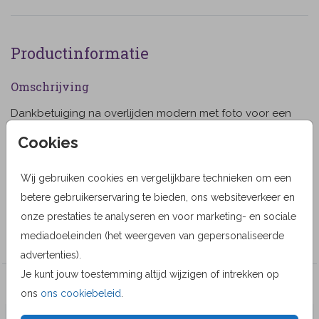
Productinformatie
Omschrijving
Dankbetuiging na overlijden modern met foto voor een
vrouw op de voorkant. Met bloemen. (863)
Cookies
Designer
Wij gebruiken cookies en vergelijkbare technieken om een
MyCards Design
betere gebruikerservaring te bieden, ons websiteverkeer en
Collectie
onze prestaties te analyseren en voor marketing- en sociale
mediadoeleinden (het weergeven van gepersonaliseerde
Bedankkaarten
advertenties).
Je kunt jouw toestemming altijd wijzigen of intrekken op
Veel gekozen producten
ons
ons cookiebeleid
.