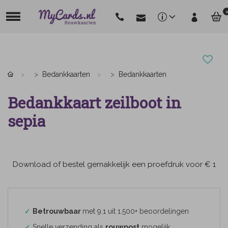
0
Bedankkaarten
Bedankkaarten
Bedankkaart zeilboot in
sepia
Download of bestel gemakkelijk een proefdruk voor € 1
✓
Betrouwbaar
met 9.1 uit 1.500+ beoordelingen
✓
Snelle verzending als
rouwpost
mogelijk