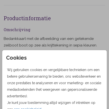
Productinformatie
Omschrijving
Bedankkaart met de afbeelding van een getekende
zeilboot boot op zee als krijttekening in sepia kleuren.
Aan de binnenzijde links staat dezelfde afbeelding
Cookies
licht weergegeven. (904)
Toon meer
Wij gebruiken cookies en vergelijkbare technieken om een
Designer
betere gebruikerservaring te bieden, ons websiteverkeer en
Kunst Adelt
onze prestaties te analyseren en voor marketing- en sociale
mediadoeleinden (het weergeven van gepersonaliseerde
Collectie
advertenties).
Bedankkaarten
Je kunt jouw toestemming altijd wijzigen of intrekken op