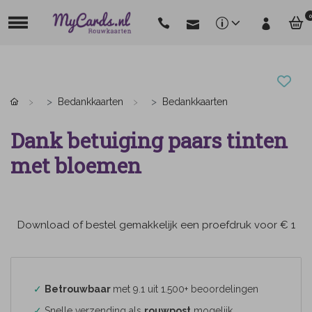
0
Bedankkaarten
Bedankkaarten
Dank betuiging paars tinten
met bloemen
Download of bestel gemakkelijk een proefdruk voor € 1
✓
Betrouwbaar
met 9.1 uit 1.500+ beoordelingen
✓
Snelle verzending als
rouwpost
mogelijk