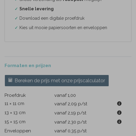
✓
Snelle levering
✓
Download een digitale proefdruk
✓
Kies uit mooie papiersoorten en enveloppen
Formaten en prijzen
Bereken de prijs met onze prijscalculator
Proefdruk
vanaf 1,00
11 × 11 cm
vanaf 2,09
p/st
13 × 13 cm
vanaf 2,19
p/st
15 × 15 cm
vanaf 2,30
p/st
Enveloppen
vanaf 0,35
p/st