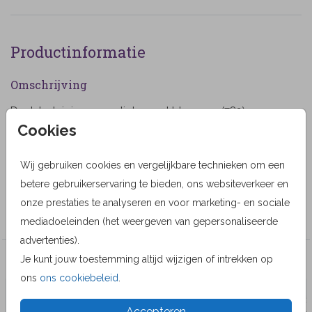
Productinformatie
Omschrijving
Dank betuiging paars tinten met bloemen. (782)
Cookies
Designer
iDesign Stationery
Wij gebruiken cookies en vergelijkbare technieken om een
betere gebruikerservaring te bieden, ons websiteverkeer en
Collectie
onze prestaties te analyseren en voor marketing- en sociale
Bedankkaarten
mediadoeleinden (het weergeven van gepersonaliseerde
advertenties).
Je kunt jouw toestemming altijd wijzigen of intrekken op
Veel gekozen producten
ons
ons cookiebeleid
.
Accepteren